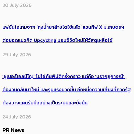
30 July 2026
แฟชั่นไอเทมจาก ‘ถุงน้ำยาล้างไตใช้แล้ว’ แวนทีฟ X ม.เกษตรฯ
ต่อยอดแนวคิด Upcycling มอบชีวิตใหม่ให้วัสดุเหลือใช้
29 July 2026
‘ซูเปอร์เอลนีโญ’ ไม่ใช่ภัยพิบัติครั้งคราว แต่คือ ‘ปรากฏการณ์’ ​
ต้อง​วนกลับมาใหม่ และรุนแรงมากขึ้น อีกหนึ่งความเสี่ยงที่ภาครัฐ
ต้องวางแผนรับมืออย่างเป็นระบบและยั่งยืน
24 July 2026
PR News