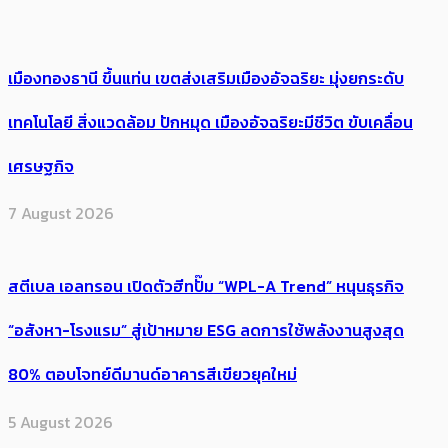
เมืองทองธานี ขึ้นแท่น เขตส่งเสริมเมืองอัจฉริยะ มุ่งยกระดับ
เทคโนโลยี สิ่งแวดล้อม ปักหมุด เมืองอัจฉริยะมีชีวิต ขับเคลื่อน
เศรษฐกิจ
7 August 2026
สตีเบล เอลทรอน เปิดตัวฮีทปั๊ม “WPL-A Trend” หนุนธุรกิจ
“อสังหา-โรงแรม” สู่เป้าหมาย ESG ลดการใช้พลังงานสูงสุด
80% ตอบโจทย์ดีมานด์อาคารสีเขียวยุคใหม่
5 August 2026