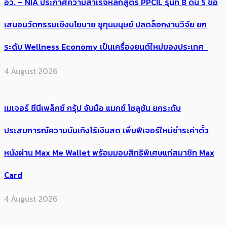
อว. – NIA ประกาศความสำเร็จหลักสูตร PPCIL รุ่นที่ 8 ดัน 5 ข้อ
เสนอนวัตกรรมเชิงนโยบาย ชูทุนมนุษย์ ปลดล็อกงานวิจัย ยก
ระดับ Wellness Economy เป็นเครื่องยนต์ใหม่ของประเทศ
4 August 2026
เมเจอร์ ซีนีเพล็กซ์ กรุ้ป จับมือ แมกซ์ โซลูชัน ยกระดับ
ประสบการณ์ความบันเทิงไร้เงินสด เพิ่มฟีเจอร์ใหม่ชำระค่าตั๋ว
หนังผ่าน Max Me Wallet พร้อมมอบสิทธิพิเศษแก่สมาชิก Max
Card
4 August 2026