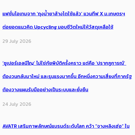
แฟชั่นไอเทมจาก ‘ถุงน้ำยาล้างไตใช้แล้ว’ แวนทีฟ X ม.เกษตรฯ
ต่อยอดแนวคิด Upcycling มอบชีวิตใหม่ให้วัสดุเหลือใช้
29 July 2026
‘ซูเปอร์เอลนีโญ’ ไม่ใช่ภัยพิบัติครั้งคราว แต่คือ ‘ปรากฏการณ์’ ​
ต้อง​วนกลับมาใหม่ และรุนแรงมากขึ้น อีกหนึ่งความเสี่ยงที่ภาครัฐ
ต้องวางแผนรับมืออย่างเป็นระบบและยั่งยืน
24 July 2026
AVATR เสริมภาพลักษณ์แบรนด์ระดับโลก คว้า “จางหลิงเฮ่อ” ใน