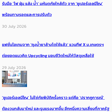
รับมือ ‘ไฟ ฝุ่น แล้ง น้ำ’ มหันตภัยใกล้ตัว จาก ‘ซูเปอร์เอลนีโญ’
พร้อมทางรอดและการปรับตัว
30 July 2026
แฟชั่นไอเทมจาก ‘ถุงน้ำยาล้างไตใช้แล้ว’ แวนทีฟ X ม.เกษตรฯ
ต่อยอดแนวคิด Upcycling มอบชีวิตใหม่ให้วัสดุเหลือใช้
29 July 2026
‘ซูเปอร์เอลนีโญ’ ไม่ใช่ภัยพิบัติครั้งคราว แต่คือ ‘ปรากฏการณ์’ ​
ต้อง​วนกลับมาใหม่ และรุนแรงมากขึ้น อีกหนึ่งความเสี่ยงที่ภาครัฐ