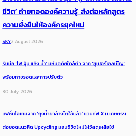
ชีวิต’ ถ่ายทอดองค์ความรู้ ส่งต่อหลักสูตร
ความยั่งยืนให้องค์กรยุคใหม่
SKY
2 August 2026
รับมือ ‘ไฟ ฝุ่น แล้ง น้ำ’ มหันตภัยใกล้ตัว จาก ‘ซูเปอร์เอลนีโญ’
พร้อมทางรอดและการปรับตัว
30 July 2026
แฟชั่นไอเทมจาก ‘ถุงน้ำยาล้างไตใช้แล้ว’ แวนทีฟ X ม.เกษตรฯ
ต่อยอดแนวคิด Upcycling มอบชีวิตใหม่ให้วัสดุเหลือใช้