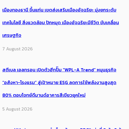
เมืองทองธานี ขึ้นแท่น เขตส่งเสริมเมืองอัจฉริยะ มุ่งยกระดับ
เทคโนโลยี สิ่งแวดล้อม ปักหมุด เมืองอัจฉริยะมีชีวิต ขับเคลื่อน
เศรษฐกิจ
7 August 2026
สตีเบล เอลทรอน เปิดตัวฮีทปั๊ม “WPL-A Trend” หนุนธุรกิจ
“อสังหา-โรงแรม” สู่เป้าหมาย ESG ลดการใช้พลังงานสูงสุด
80% ตอบโจทย์ดีมานด์อาคารสีเขียวยุคใหม่
5 August 2026