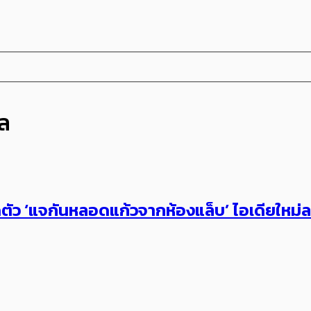
ิล
ิดตัว ‘แจกันหลอดแก้วจากห้องแล็บ’ ไอเดียใหม