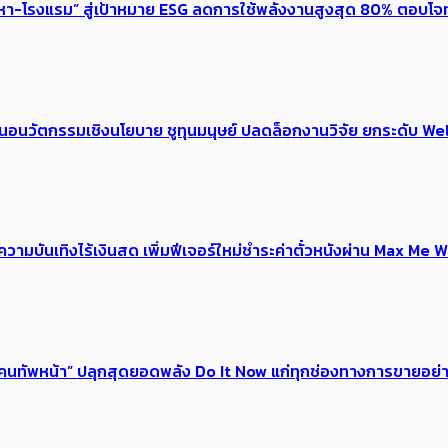
งหา-โรงแรม” สู่เป้าหมาย ESG ลดการใช้พลังงานสูงสุด 80% ตอบโจท
้อเสนอนวัตกรรมเชิงนโยบาย ชูทุนมนุษย์ ปลดล็อกงานวิจัย ยกระดับ
ณ์ความบันเทิงไร้เงินสด เพิ่มฟีเจอร์ใหม่ชำระค่าตั๋วหนังผ่าน Max 
 ของคนทัพหน้า” ปลุกสุดยอดพลัง Do It Now แก่ทุกช่องทางการขายอย