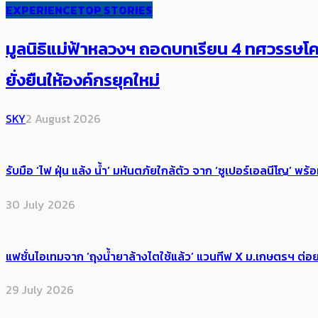
EXPERIENCE
TOP STORIES
มูลนิธิแม่ฟ้าหลวงฯ ถอดบทเรียน 4 ทศวรรษโคร
ยั่งยืนให้องค์กรยุคใหม่
SKY
2 August 2026
รับมือ ‘ไฟ ฝุ่น แล้ง น้ำ’ มหันตภัยใกล้ตัว จาก ‘ซูเปอร์เอลนีโญ’ 
30 July 2026
แฟชั่นไอเทมจาก ‘ถุงน้ำยาล้างไตใช้แล้ว’ แวนทีฟ X ม.เกษตรฯ ต่อย
29 July 2026