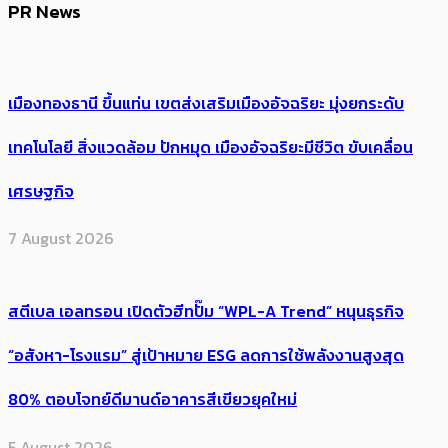
PR News
เมืองทองธานี ขึ้นแท่น เขตส่งเสริมเมืองอัจฉริยะ มุ่งยกระดับ
เทคโนโลยี สิ่งแวดล้อม ปักหมุด เมืองอัจฉริยะมีชีวิต ขับเคลื่อน
เศรษฐกิจ
7 August 2026
สตีเบล เอลทรอน เปิดตัวฮีทปั๊ม “WPL-A Trend” หนุนธุรกิจ
“อสังหา-โรงแรม” สู่เป้าหมาย ESG ลดการใช้พลังงานสูงสุด
80% ตอบโจทย์ดีมานด์อาคารสีเขียวยุคใหม่
5 August 2026