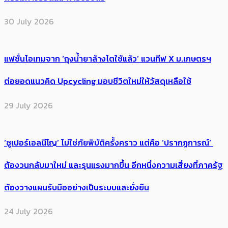
30 July 2026
แฟชั่นไอเทมจาก ‘ถุงน้ำยาล้างไตใช้แล้ว’ แวนทีฟ X ม.เกษตรฯ
ต่อยอดแนวคิด Upcycling มอบชีวิตใหม่ให้วัสดุเหลือใช้
29 July 2026
‘ซูเปอร์เอลนีโญ’ ไม่ใช่ภัยพิบัติครั้งคราว แต่คือ ‘ปรากฏการณ์’ ​
ต้อง​วนกลับมาใหม่ และรุนแรงมากขึ้น อีกหนึ่งความเสี่ยงที่ภาครัฐ
ต้องวางแผนรับมืออย่างเป็นระบบและยั่งยืน
24 July 2026