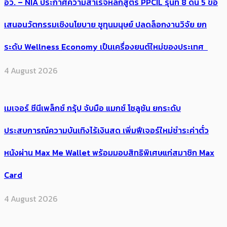
อว. – NIA ประกาศความสำเร็จหลักสูตร PPCIL รุ่นที่ 8 ดัน 5 ข้อ
เสนอนวัตกรรมเชิงนโยบาย ชูทุนมนุษย์ ปลดล็อกงานวิจัย ยก
ระดับ Wellness Economy เป็นเครื่องยนต์ใหม่ของประเทศ
4 August 2026
เมเจอร์ ซีนีเพล็กซ์ กรุ้ป จับมือ แมกซ์ โซลูชัน ยกระดับ
ประสบการณ์ความบันเทิงไร้เงินสด เพิ่มฟีเจอร์ใหม่ชำระค่าตั๋ว
หนังผ่าน Max Me Wallet พร้อมมอบสิทธิพิเศษแก่สมาชิก Max
Card
4 August 2026