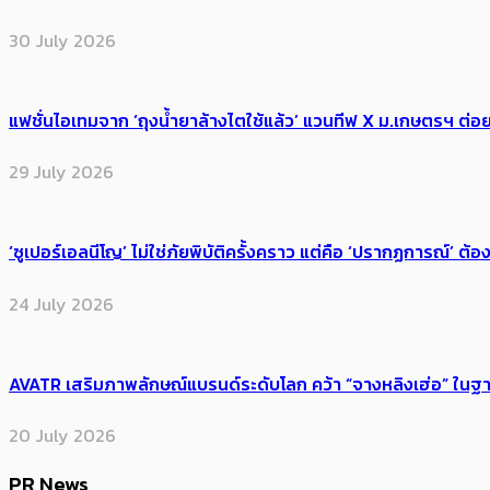
30 July 2026
แฟชั่นไอเทมจาก ‘ถุงน้ำยาล้างไตใช้แล้ว’ แวนทีฟ X ม.เกษตรฯ ต่อย
29 July 2026
‘ซูเปอร์เอลนีโญ’ ไม่ใช่ภัยพิบัติครั้งคราว แต่คือ ‘ปรากฏการณ์’ ​ต
24 July 2026
AVATR เสริมภาพลักษณ์แบรนด์ระดับโลก คว้า “จางหลิงเฮ่อ” ใ
20 July 2026
PR News