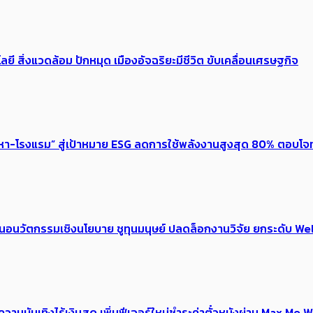
ลยี สิ่งแวดล้อม ปักหมุด เมืองอัจฉริยะมีชีวิต ขับเคลื่อนเศรษฐกิจ
งหา-โรงแรม” สู่เป้าหมาย ESG ลดการใช้พลังงานสูงสุด 80% ตอบโจท
้อเสนอนวัตกรรมเชิงนโยบาย ชูทุนมนุษย์ ปลดล็อกงานวิจัย ยกระดับ
ณ์ความบันเทิงไร้เงินสด เพิ่มฟีเจอร์ใหม่ชำระค่าตั๋วหนังผ่าน Max 