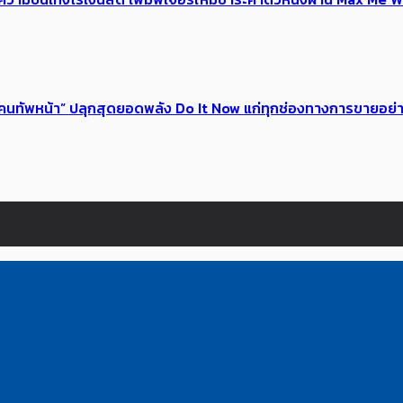
 ของคนทัพหน้า” ปลุกสุดยอดพลัง Do It Now แก่ทุกช่องทางการขายอย