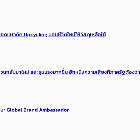
อดแนวคิด Upcycling มอบชีวิตใหม่ให้วัสดุเหลือใช้
้อง​วนกลับมาใหม่ และรุนแรงมากขึ้น อีกหนึ่งความเสี่ยงที่ภาครัฐต้อง
นฐานะ Global Brand Ambassador