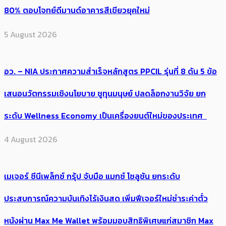
80% ตอบโจทย์ดีมานด์อาคารสีเขียวยุคใหม่
5 August 2026
อว. – NIA ประกาศความสำเร็จหลักสูตร PPCIL รุ่นที่ 8 ดัน 5 ข้อ
เสนอนวัตกรรมเชิงนโยบาย ชูทุนมนุษย์ ปลดล็อกงานวิจัย ยก
ระดับ Wellness Economy เป็นเครื่องยนต์ใหม่ของประเทศ
4 August 2026
เมเจอร์ ซีนีเพล็กซ์ กรุ้ป จับมือ แมกซ์ โซลูชัน ยกระดับ
ประสบการณ์ความบันเทิงไร้เงินสด เพิ่มฟีเจอร์ใหม่ชำระค่าตั๋ว
หนังผ่าน Max Me Wallet พร้อมมอบสิทธิพิเศษแก่สมาชิก Max