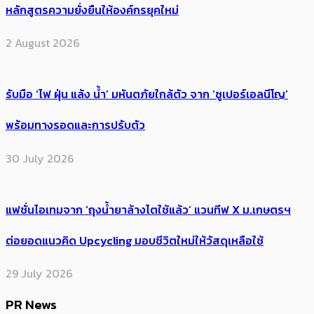
หลักสูตรความยั่งยืนให้องค์กรยุคใหม่
2 August 2026
รับมือ ‘ไฟ ฝุ่น แล้ง น้ำ’ มหันตภัยใกล้ตัว จาก ‘ซูเปอร์เอลนีโญ’
พร้อมทางรอดและการปรับตัว
30 July 2026
แฟชั่นไอเทมจาก ‘ถุงน้ำยาล้างไตใช้แล้ว’ แวนทีฟ X ม.เกษตรฯ
ต่อยอดแนวคิด Upcycling มอบชีวิตใหม่ให้วัสดุเหลือใช้
29 July 2026
PR News