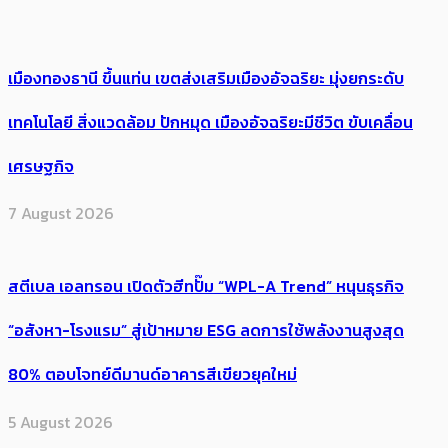
เมืองทองธานี ขึ้นแท่น เขตส่งเสริมเมืองอัจฉริยะ มุ่งยกระดับ
เทคโนโลยี สิ่งแวดล้อม ปักหมุด เมืองอัจฉริยะมีชีวิต ขับเคลื่อน
เศรษฐกิจ
7 August 2026
สตีเบล เอลทรอน เปิดตัวฮีทปั๊ม “WPL-A Trend” หนุนธุรกิจ
“อสังหา-โรงแรม” สู่เป้าหมาย ESG ลดการใช้พลังงานสูงสุด
80% ตอบโจทย์ดีมานด์อาคารสีเขียวยุคใหม่
5 August 2026