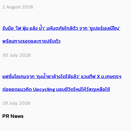
2 August 2026
รับมือ ‘ไฟ ฝุ่น แล้ง น้ำ’ มหันตภัยใกล้ตัว จาก ‘ซูเปอร์เอลนีโญ’
พร้อมทางรอดและการปรับตัว
30 July 2026
แฟชั่นไอเทมจาก ‘ถุงน้ำยาล้างไตใช้แล้ว’ แวนทีฟ X ม.เกษตรฯ
ต่อยอดแนวคิด Upcycling มอบชีวิตใหม่ให้วัสดุเหลือใช้
29 July 2026
PR News