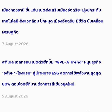
เมืองทองธานี ขึ้นแท่น เขตส่งเสริมเมืองอัจฉริยะ มุ่งยกระดับ
เทคโนโลยี สิ่งแวดล้อม ปักหมุด เมืองอัจฉริยะมีชีวิต ขับเคลื่อน
เศรษฐกิจ
7 August 2026
สตีเบล เอลทรอน เปิดตัวฮีทปั๊ม “WPL-A Trend” หนุนธุรกิจ
“อสังหา-โรงแรม” สู่เป้าหมาย ESG ลดการใช้พลังงานสูงสุด
80% ตอบโจทย์ดีมานด์อาคารสีเขียวยุคใหม่
5 August 2026