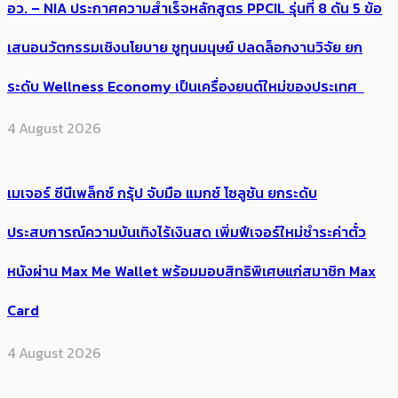
อว. – NIA ประกาศความสำเร็จหลักสูตร PPCIL รุ่นที่ 8 ดัน 5 ข้อ
เสนอนวัตกรรมเชิงนโยบาย ชูทุนมนุษย์ ปลดล็อกงานวิจัย ยก
ระดับ Wellness Economy เป็นเครื่องยนต์ใหม่ของประเทศ
4 August 2026
เมเจอร์ ซีนีเพล็กซ์ กรุ้ป จับมือ แมกซ์ โซลูชัน ยกระดับ
ประสบการณ์ความบันเทิงไร้เงินสด เพิ่มฟีเจอร์ใหม่ชำระค่าตั๋ว
หนังผ่าน Max Me Wallet พร้อมมอบสิทธิพิเศษแก่สมาชิก Max
Card
4 August 2026