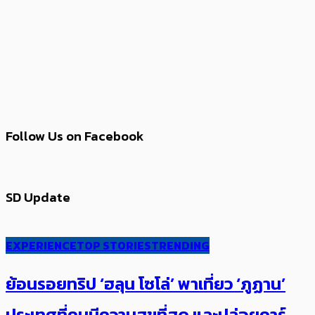
Follow Us on Facebook
SD Update
EXPERIENCE
TOP STORIES
TRENDING
ย้อนรอยทริป ‘ฮลุน โซโล่’ ​​พาเที่ยว ‘ภูฏาน’
ประเทศ​ที่คน​มีความสุข​ที่สุด​​ และปล่อยคาร์​