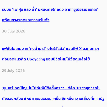
รับมือ ‘ไฟ ฝุ่น แล้ง น้ำ’ มหันตภัยใกล้ตัว จาก ‘ซูเปอร์เอลนีโญ’
พร้อมทางรอดและการปรับตัว
30 July 2026
แฟชั่นไอเทมจาก ‘ถุงน้ำยาล้างไตใช้แล้ว’ แวนทีฟ X ม.เกษตรฯ
ต่อยอดแนวคิด Upcycling มอบชีวิตใหม่ให้วัสดุเหลือใช้
29 July 2026
‘ซูเปอร์เอลนีโญ’ ไม่ใช่ภัยพิบัติครั้งคราว แต่คือ ‘ปรากฏการณ์’ ​
ต้อง​วนกลับมาใหม่ และรุนแรงมากขึ้น อีกหนึ่งความเสี่ยงที่ภาครัฐ