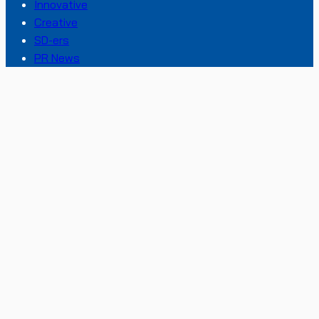
Innovative
Creative
SD-ers
PR News