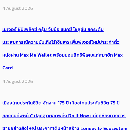
4 August 2026
เมเจอร์ ซีนีเพล็กซ์ กรุ้ป จับมือ แมกซ์ โซลูชัน ยกระดับ
ประสบการณ์ความบันเทิงไร้เงินสด เพิ่มฟีเจอร์ใหม่ชำระค่าตั๋ว
หนังผ่าน Max Me Wallet พร้อมมอบสิทธิพิเศษแก่สมาชิก Max
Card
4 August 2026
เมืองไทยประกันชีวิต จัดงาน “75 ปี เมืองไทยประกันชีวิต 75 ปี
ของคนทัพหน้า” ปลุกสุดยอดพลัง Do It Now แก่ทุกช่องทางการ
ขายอย่างยิ่งใหญ่ ประกาศเดินหน้าสร้าง Longevity Ecosystem