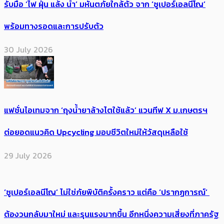
รับมือ ‘ไฟ ฝุ่น แล้ง น้ำ’ มหันตภัยใกล้ตัว จาก ‘ซูเปอร์เอลนีโญ’
พร้อมทางรอดและการปรับตัว
30 July 2026
แฟชั่นไอเทมจาก ‘ถุงน้ำยาล้างไตใช้แล้ว’ แวนทีฟ X ม.เกษตรฯ
ต่อยอดแนวคิด Upcycling มอบชีวิตใหม่ให้วัสดุเหลือใช้
29 July 2026
‘ซูเปอร์เอลนีโญ’ ไม่ใช่ภัยพิบัติครั้งคราว แต่คือ ‘ปรากฏการณ์’ ​
ต้อง​วนกลับมาใหม่ และรุนแรงมากขึ้น อีกหนึ่งความเสี่ยงที่ภาครัฐ