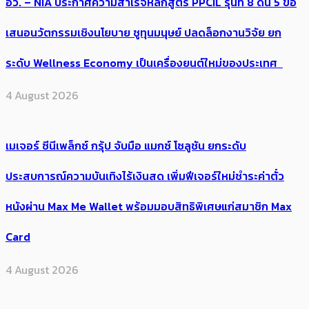
อว. – NIA ประกาศความสำเร็จหลักสูตร PPCIL รุ่นที่ 8 ดัน 5 ข้อ
เสนอนวัตกรรมเชิงนโยบาย ชูทุนมนุษย์ ปลดล็อกงานวิจัย ยก
ระดับ Wellness Economy เป็นเครื่องยนต์ใหม่ของประเทศ
4 August 2026
เมเจอร์ ซีนีเพล็กซ์ กรุ้ป จับมือ แมกซ์ โซลูชัน ยกระดับ
ประสบการณ์ความบันเทิงไร้เงินสด เพิ่มฟีเจอร์ใหม่ชำระค่าตั๋ว
หนังผ่าน Max Me Wallet พร้อมมอบสิทธิพิเศษแก่สมาชิก Max
Card
4 August 2026