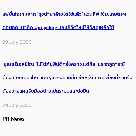
แฟชั่นไอเทมจาก ‘ถุงน้ำยาล้างไตใช้แล้ว’ แวนทีฟ X ม.เกษตรฯ
ต่อยอดแนวคิด Upcycling มอบชีวิตใหม่ให้วัสดุเหลือใช้
29 July 2026
‘ซูเปอร์เอลนีโญ’ ไม่ใช่ภัยพิบัติครั้งคราว แต่คือ ‘ปรากฏการณ์’ ​
ต้อง​วนกลับมาใหม่ และรุนแรงมากขึ้น อีกหนึ่งความเสี่ยงที่ภาครัฐ
ต้องวางแผนรับมืออย่างเป็นระบบและยั่งยืน
24 July 2026
PR News