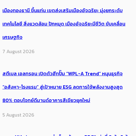
เมืองทองธานี ขึ้นแท่น เขตส่งเสริมเมืองอัจฉริยะ มุ่งยกระดับ
เทคโนโลยี สิ่งแวดล้อม ปักหมุด เมืองอัจฉริยะมีชีวิต ขับเคลื่อน
เศรษฐกิจ
7 August 2026
สตีเบล เอลทรอน เปิดตัวฮีทปั๊ม “WPL-A Trend” หนุนธุรกิจ
“อสังหา-โรงแรม” สู่เป้าหมาย ESG ลดการใช้พลังงานสูงสุด
80% ตอบโจทย์ดีมานด์อาคารสีเขียวยุคใหม่
5 August 2026