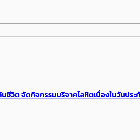
นชีวิต จัดกิจกรรมบริจาคโลหิตเนื่องในวันประกัน