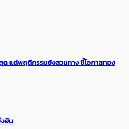
ก
งสุด แต่พฤติกรรมยังสวนทาง ชี้โอกาสทอง
่งยืน