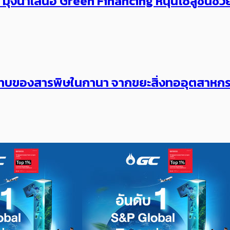
่งนำเสนอ Green Financing หนุนโซลูชั่นช่วยธุ
ะทบของสารพิษในกานา จากขยะสิ่งทออุตสาหก