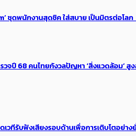
rm’ ชุดพนักงานสุดชิค ใส่สบาย เป็นมิตรต่อโล
วจปี 68 คนไทยกังวลปัญหา ‘สิ่งแวดล้อม’ สู
ปิดเวทีรับฟังเสียงรอบด้านเพื่อการเติบโตอย่างยั