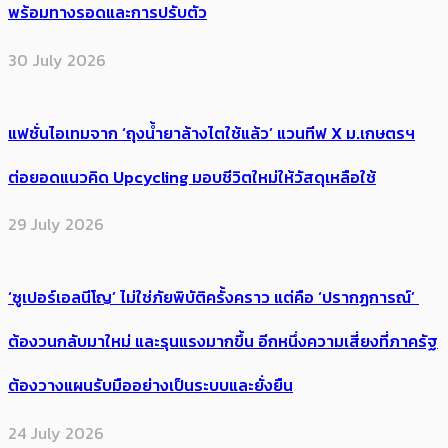
พร้อมทางรอดและการปรับตัว
30 July 2026
แฟชั่นไอเทมจาก ‘ถุงน้ำยาล้างไตใช้แล้ว’ แวนทีฟ X ม.เกษตรฯ
ต่อยอดแนวคิด Upcycling มอบชีวิตใหม่ให้วัสดุเหลือใช้
29 July 2026
‘ซูเปอร์เอลนีโญ’ ไม่ใช่ภัยพิบัติครั้งคราว แต่คือ ‘ปรากฏการณ์’ ​
ต้อง​วนกลับมาใหม่ และรุนแรงมากขึ้น อีกหนึ่งความเสี่ยงที่ภาครัฐ
ต้องวางแผนรับมืออย่างเป็นระบบและยั่งยืน
24 July 2026