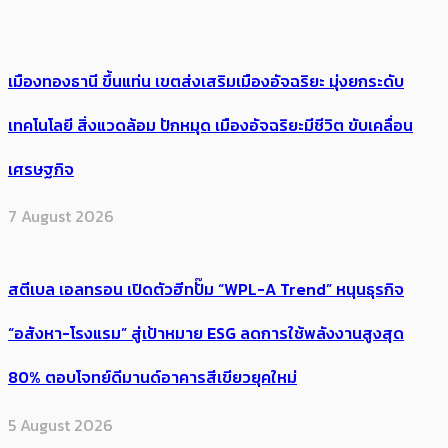
เมืองทองธานี ขึ้นแท่น เขตส่งเสริมเมืองอัจฉริยะ มุ่งยกระดับ
เทคโนโลยี สิ่งแวดล้อม ปักหมุด เมืองอัจฉริยะมีชีวิต ขับเคลื่อน
เศรษฐกิจ
7 August 2026
สตีเบล เอลทรอน เปิดตัวฮีทปั๊ม “WPL-A Trend” หนุนธุรกิจ
“อสังหา-โรงแรม” สู่เป้าหมาย ESG ลดการใช้พลังงานสูงสุด
80% ตอบโจทย์ดีมานด์อาคารสีเขียวยุคใหม่
5 August 2026