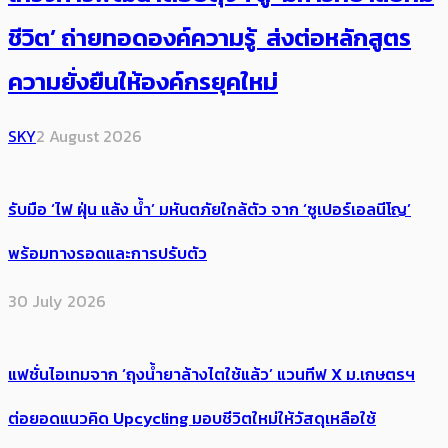
ชีวิต’ ถ่ายทอดองค์ความรู้ ส่งต่อหลักสูตร
ความยั่งยืนให้องค์กรยุคใหม่
SKY
2 August 2026
รับมือ ‘ไฟ ฝุ่น แล้ง น้ำ’ มหันตภัยใกล้ตัว จาก ‘ซูเปอร์เอลนีโญ’
พร้อมทางรอดและการปรับตัว
30 July 2026
แฟชั่นไอเทมจาก ‘ถุงน้ำยาล้างไตใช้แล้ว’ แวนทีฟ X ม.เกษตรฯ
ต่อยอดแนวคิด Upcycling มอบชีวิตใหม่ให้วัสดุเหลือใช้