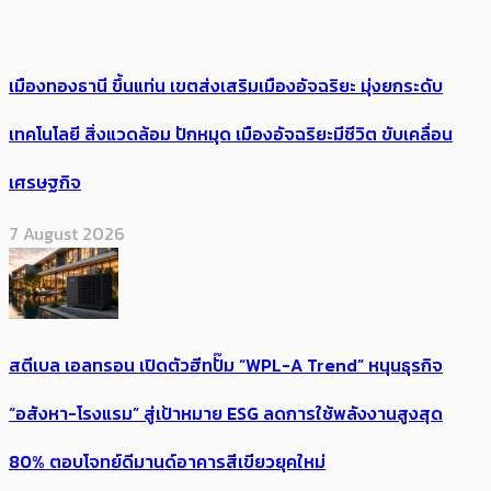
เมืองทองธานี ขึ้นแท่น เขตส่งเสริมเมืองอัจฉริยะ มุ่งยกระดับ
เทคโนโลยี สิ่งแวดล้อม ปักหมุด เมืองอัจฉริยะมีชีวิต ขับเคลื่อน
เศรษฐกิจ
7 August 2026
สตีเบล เอลทรอน เปิดตัวฮีทปั๊ม “WPL-A Trend” หนุนธุรกิจ
“อสังหา-โรงแรม” สู่เป้าหมาย ESG ลดการใช้พลังงานสูงสุด
80% ตอบโจทย์ดีมานด์อาคารสีเขียวยุคใหม่