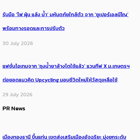
รับมือ ‘ไฟ ฝุ่น แล้ง น้ำ’ มหันตภัยใกล้ตัว จาก ‘ซูเปอร์เอลนีโญ’
พร้อมทางรอดและการปรับตัว
30 July 2026
แฟชั่นไอเทมจาก ‘ถุงน้ำยาล้างไตใช้แล้ว’ แวนทีฟ X ม.เกษตรฯ
ต่อยอดแนวคิด Upcycling มอบชีวิตใหม่ให้วัสดุเหลือใช้
29 July 2026
PR News
เมืองทองธานี ขึ้นแท่น เขตส่งเสริมเมืองอัจฉริยะ มุ่งยกระดับ