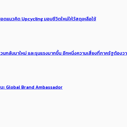
อดแนวคิด Upcycling มอบชีวิตใหม่ให้วัสดุเหลือใช้
้อง​วนกลับมาใหม่ และรุนแรงมากขึ้น อีกหนึ่งความเสี่ยงที่ภาครัฐต้อง
นฐานะ Global Brand Ambassador