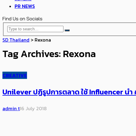
PR NEWS
Find Us on Socials
SD Thailand
>
Rexona
Tag Archives: Rexona
CREATIVE
Unilever ปฏิรูปการตลาด ใช้ Influencer นำ
admin t
16 July 2018