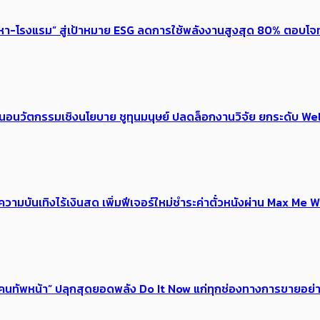
งหา-โรงแรม” สู่เป้าหมาย ESG ลดการใช้พลังงานสูงสุด 80% ตอบโจท
้อเสนอนวัตกรรมเชิงนโยบาย ชูทุนมนุษย์ ปลดล็อกงานวิจัย ยกระดับ
ณ์ความบันเทิงไร้เงินสด เพิ่มฟีเจอร์ใหม่ชำระค่าตั๋วหนังผ่าน Max 
 ของคนทัพหน้า” ปลุกสุดยอดพลัง Do It Now แก่ทุกช่องทางการขายอย