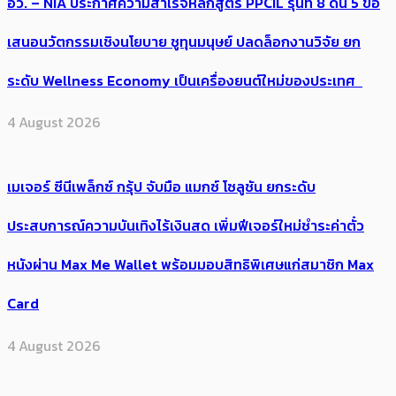
อว. – NIA ประกาศความสำเร็จหลักสูตร PPCIL รุ่นที่ 8 ดัน 5 ข้อ
เสนอนวัตกรรมเชิงนโยบาย ชูทุนมนุษย์ ปลดล็อกงานวิจัย ยก
ระดับ Wellness Economy เป็นเครื่องยนต์ใหม่ของประเทศ
4 August 2026
เมเจอร์ ซีนีเพล็กซ์ กรุ้ป จับมือ แมกซ์ โซลูชัน ยกระดับ
ประสบการณ์ความบันเทิงไร้เงินสด เพิ่มฟีเจอร์ใหม่ชำระค่าตั๋ว
หนังผ่าน Max Me Wallet พร้อมมอบสิทธิพิเศษแก่สมาชิก Max
Card
4 August 2026