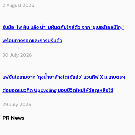
2 August 2026
รับมือ ‘ไฟ ฝุ่น แล้ง น้ำ’ มหันตภัยใกล้ตัว จาก ‘ซูเปอร์เอลนีโญ’
พร้อมทางรอดและการปรับตัว
30 July 2026
แฟชั่นไอเทมจาก ‘ถุงน้ำยาล้างไตใช้แล้ว’ แวนทีฟ X ม.เกษตรฯ
ต่อยอดแนวคิด Upcycling มอบชีวิตใหม่ให้วัสดุเหลือใช้
29 July 2026
PR News