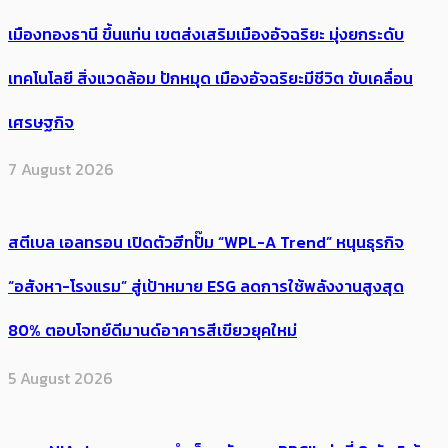
เมืองทองธานี ขึ้นแท่น เขตส่งเสริมเมืองอัจฉริยะ มุ่งยกระดับ
เทคโนโลยี สิ่งแวดล้อม ปักหมุด เมืองอัจฉริยะมีชีวิต ขับเคลื่อน
เศรษฐกิจ
7 August 2026
สตีเบล เอลทรอน เปิดตัวฮีทปั๊ม “WPL-A Trend” หนุนธุรกิจ
“อสังหา-โรงแรม” สู่เป้าหมาย ESG ลดการใช้พลังงานสูงสุด
80% ตอบโจทย์ดีมานด์อาคารสีเขียวยุคใหม่
5 August 2026