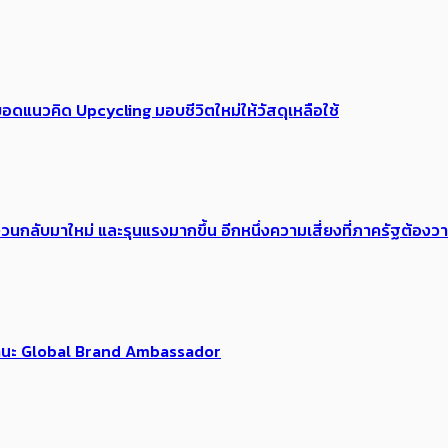
อดแนวคิด Upcycling มอบชีวิตใหม่ให้วัสดุเหลือใช้
้อง​วนกลับมาใหม่ และรุนแรงมากขึ้น อีกหนึ่งความเสี่ยงที่ภาครัฐต้อง
นฐานะ Global Brand Ambassador