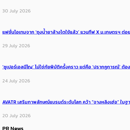
30 July 2026
แฟชั่นไอเทมจาก ‘ถุงน้ำยาล้างไตใช้แล้ว’ แวนทีฟ X ม.เกษตรฯ ต่อย
29 July 2026
‘ซูเปอร์เอลนีโญ’ ไม่ใช่ภัยพิบัติครั้งคราว แต่คือ ‘ปรากฏการณ์’ ​ต
24 July 2026
AVATR เสริมภาพลักษณ์แบรนด์ระดับโลก คว้า “จางหลิงเฮ่อ” ใ
20 July 2026
PR News