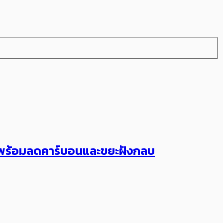
วิต พร้อมลดคาร์บอนและขยะฝังกลบ