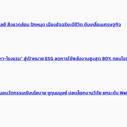
ลยี สิ่งแวดล้อม ปักหมุด เมืองอัจฉริยะมีชีวิต ขับเคลื่อนเศรษฐกิจ
งหา-โรงแรม” สู่เป้าหมาย ESG ลดการใช้พลังงานสูงสุด 80% ตอบโจท
้อเสนอนวัตกรรมเชิงนโยบาย ชูทุนมนุษย์ ปลดล็อกงานวิจัย ยกระดับ