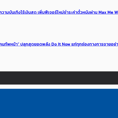
ณ์ความบันเทิงไร้เงินสด เพิ่มฟีเจอร์ใหม่ชำระค่าตั๋วหนังผ่าน Max 
 ของคนทัพหน้า” ปลุกสุดยอดพลัง Do It Now แก่ทุกช่องทางการขายอย