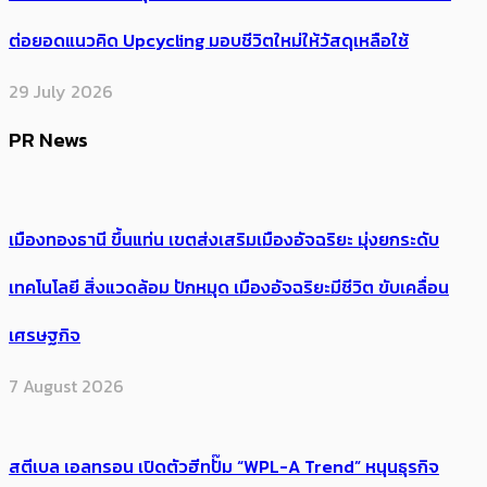
ต่อยอดแนวคิด Upcycling มอบชีวิตใหม่ให้วัสดุเหลือใช้
29 July 2026
PR News
เมืองทองธานี ขึ้นแท่น เขตส่งเสริมเมืองอัจฉริยะ มุ่งยกระดับ
เทคโนโลยี สิ่งแวดล้อม ปักหมุด เมืองอัจฉริยะมีชีวิต ขับเคลื่อน
เศรษฐกิจ
7 August 2026
สตีเบล เอลทรอน เปิดตัวฮีทปั๊ม “WPL-A Trend” หนุนธุรกิจ