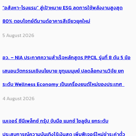
“อสังหา-โรงแรม” สู่เป้าหมาย ESG ลดการใช้พลังงานสูงสุด
80% ตอบโจทย์ดีมานด์อาคารสีเขียวยุคใหม่
5 August 2026
อว. – NIA ประกาศความสำเร็จหลักสูตร PPCIL รุ่นที่ 8 ดัน 5 ข้อ
เสนอนวัตกรรมเชิงนโยบาย ชูทุนมนุษย์ ปลดล็อกงานวิจัย ยก
ระดับ Wellness Economy เป็นเครื่องยนต์ใหม่ของประเทศ
4 August 2026
เมเจอร์ ซีนีเพล็กซ์ กรุ้ป จับมือ แมกซ์ โซลูชัน ยกระดับ
ประสบการณ์ความบันเทิงไร้เงินสด เพิ่มฟีเจอร์ใหม่ชำระค่าตั๋ว