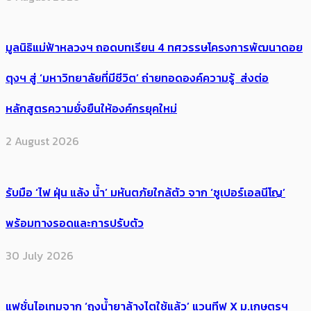
มูลนิธิแม่ฟ้าหลวงฯ ถอดบทเรียน 4 ทศวรรษโครงการพัฒนาดอย
ตุงฯ สู่ ‘มหาวิทยาลัยที่มีชีวิต’ ถ่ายทอดองค์ความรู้ ส่งต่อ
หลักสูตรความยั่งยืนให้องค์กรยุคใหม่
2 August 2026
รับมือ ‘ไฟ ฝุ่น แล้ง น้ำ’ มหันตภัยใกล้ตัว จาก ‘ซูเปอร์เอลนีโญ’
พร้อมทางรอดและการปรับตัว
30 July 2026
แฟชั่นไอเทมจาก ‘ถุงน้ำยาล้างไตใช้แล้ว’ แวนทีฟ X ม.เกษตรฯ