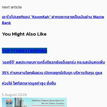
next article
เอาใจไปเลย!!แอป “KoomKah” ฝากขยะกลายเป็นเงินผ่าน Waste
Bank
You Might Also Like
TOP STORIES
TRENDING
‘เอสซีจี’ ผลประกอบการครึ่งปีแรกยังแข็งแกร่ง กระแสเงินสดเพิ่ม
35% ท่ามกลางโลกผันผวน เปิดกลยุทธ์เชิงรุก บริหารต้นทุน ดูแล
ห่วงโซ่ โฟกัสตลาดมูลค่าสูง ยั่งยืน
5 August 2026