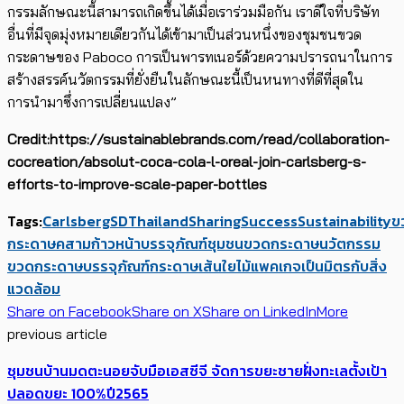
กรรมลักษณะนี้สามารถเกิดขึ้นได้เมื่อเราร่วมมือกัน เราดีใจที่บริษัท
อื่นที่มีจุดมุ่งหมายเดียวกันได้เข้ามาเป็นส่วนหนึ่งของชุมชนขวด
กระดาษของ Paboco การเป็นพารทเนอร์ด้วยความปรารถนาในการ
สร้างสรรค์นวัตกรรมที่ยั่งยืนในลักษณะนี้เป็นหนทางที่ดีที่สุดใน
การนำมาซึ่งการเปลี่ยนแปลง”
Credit:https://sustainablebrands.com/read/collaboration-
cocreation/absolut-coca-cola-l-oreal-join-carlsberg-s-
efforts-to-improve-scale-paper-bottles
Tags:
Carlsberg
SDThailand
Sharing
Success
Sustainability
ข
กระดาษ
คสามก้าวหน้าบรรจุภัณฑ์
ชุมชนขวดกระดาษ
นวัตกรรม
ขวดกระดาษ
บรรจุภัณฑ์กระดาษ
เส้นใยไม้
แพคเกจเป็นมิตรกับสิ่ง
แวดล้อม
Share on Facebook
Share on X
Share on LinkedIn
More
previous article
ชุมชนบ้านมดตะนอยจับมือเอสซีจี จัดการขยะชายฝั่งทะเลตั้งเป้า
ปลอดขยะ 100%ปี2565