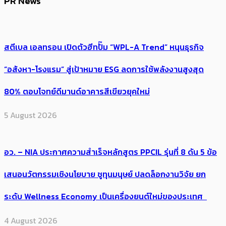
PR News
สตีเบล เอลทรอน เปิดตัวฮีทปั๊ม “WPL-A Trend” หนุนธุรกิจ
“อสังหา-โรงแรม” สู่เป้าหมาย ESG ลดการใช้พลังงานสูงสุด
80% ตอบโจทย์ดีมานด์อาคารสีเขียวยุคใหม่
5 August 2026
อว. – NIA ประกาศความสำเร็จหลักสูตร PPCIL รุ่นที่ 8 ดัน 5 ข้อ
เสนอนวัตกรรมเชิงนโยบาย ชูทุนมนุษย์ ปลดล็อกงานวิจัย ยก
ระดับ Wellness Economy เป็นเครื่องยนต์ใหม่ของประเทศ
4 August 2026