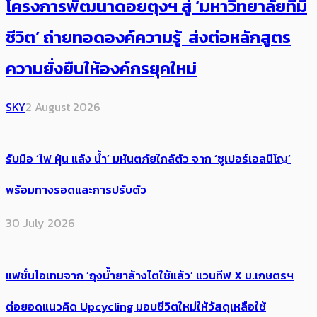
โครงการพัฒนาดอยตุงฯ สู่ ‘มหาวิทยาลัยที่มี
ชีวิต’ ถ่ายทอดองค์ความรู้ ส่งต่อหลักสูตร
ความยั่งยืนให้องค์กรยุคใหม่
SKY
2 August 2026
รับมือ ‘ไฟ ฝุ่น แล้ง น้ำ’ มหันตภัยใกล้ตัว จาก ‘ซูเปอร์เอลนีโญ’
พร้อมทางรอดและการปรับตัว
30 July 2026
แฟชั่นไอเทมจาก ‘ถุงน้ำยาล้างไตใช้แล้ว’ แวนทีฟ X ม.เกษตรฯ
ต่อยอดแนวคิด Upcycling มอบชีวิตใหม่ให้วัสดุเหลือใช้