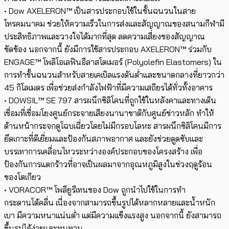
• Dow AXELERON™ เป็นสารประกอบใช้ในชั้นฉนวนในสาย
โทรคมนาคม ช่วยให้ความเร็วในการส่งและสัญญาณของสนามกีฬามี
ประสิทธิภาพและวางใจได้มากที่สุด ลดความเสี่ยงของสัญญาณ
ขัดข้อง นอกจากนี้ ยังมีการใช้สารประกอบ AXELERON™ ร่วมกับ
ENGAGE™ โพลิโอเลฟินอีลาสโตเมอร์ (Polyolefin Elastomers) ใน
การทำชั้นฉนวนสำหรับสายเคเบิลแรงดันต่ำและขนาดกลางที่ยาวกว่า
45 กิโลเมตร เพื่อช่วยส่งกำลังไฟฟ้าที่มีความเสถียรได้ทั่วทั้งอาคาร
• DOWSIL™ SE 797 สารผนึกซิลิโคนที่ถูกใช้ในหลังคาและทางเดิน
เชื่อมที่เชื่อมโยงศูนย์กระจายเสียงนานาชาติกับศูนย์ข่าวหลัก ทำให้
ด้านหน้ากระจกดูโฉบเฉี่ยวโดยไม่มีกรอบโลหะ สารผนึกซิลิโคนมีการ
ยึดเกาะที่ดีเยี่ยมและป้องกันสภาพอากาศ และยังช่วยดูดซับและ
บรรเทาการเคลื่อนไหวระหว่างองค์ประกอบของโครงสร้าง เพื่อ
ป้องกันการแตกร้าวที่อาจเป็นผลมาจากอุณหภูมิสูงในช่วงฤดูร้อน
ของโตเกียว
• VORACOR™ โพลียูรีเทนของ Dow ถูกนำไปใช้ในการทำ
กระดานโต้คลื่น เนื่องจากสามารถขึ้นรูปได้หลากหลายและน้ำหนัก
เบา มีความหนาแน่นต่ำ แต่มีความแข็งแรงสูง นอกจากนี้ ยังสามารถ
ขึ้นรูปได้ง่ายและทนทาน