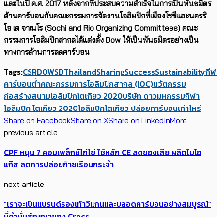
และในปี ค.ศ. 2017 หลังจากที่ประสบความสำเร็จในการเป็นพันธมิตร
ด้านคาร์บอนกับคณะกรรมการจัดงานโอลิมปิกที่เมืองโซชีและนครริ
โอ เด จาเนโร (Sochi and Rio Organizing Committees) คณะ
กรรมการโอลิมปิกสากลได้แต่งตั้ง Dow ให้เป็นพันธมิตรอย่างเป็น
ทางการด้านการลดคาร์บอน
Tags:
CSR
DOW
SDThailand
Sharing
Success
Sustainability
กีฬ
คาร์บอนต่ำ
คณะกรรมการโอลิมปิกสากล (IOC)
นวัตกรรม
ก่อสร้างสนามโอลิมปิกโตเกียว 2020
บริษัท ดาว
มหกรรมกีฬา
โอลิมปิค โตเกียว 2020
โอลิมปิคโตเกียว ปล่อยคาร์บอนเท่าไหร่
Share on Facebook
Share on X
Share on LinkedIn
More
previous article
CPF หนุน 7 คอมเพล็กซ์ไก่ไข่ ใช้หลัก CE ลดของเสีย ผลิตไบโอ
แก๊ส ลดการปล่อยก๊าซเรือนกระจำ
next article
“เราจะเป็นแบรนด์รองเท้าวีแกนและปลอดคาร์บอนอย่างสมบูรณ์”
นี่คำมั่นสัญญาของ Crocs