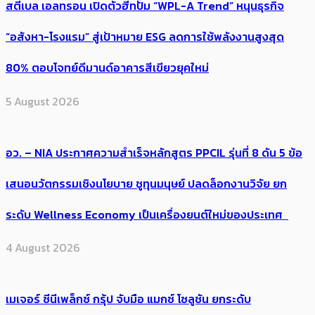
สตีเบล เอลทรอน เปิดตัวฮีทปั๊ม “WPL-A Trend” หนุนธุรกิจ
“อสังหา-โรงแรม” สู่เป้าหมาย ESG ลดการใช้พลังงานสูงสุด
80% ตอบโจทย์ดีมานด์อาคารสีเขียวยุคใหม่
5 August 2026
อว. – NIA ประกาศความสำเร็จหลักสูตร PPCIL รุ่นที่ 8 ดัน 5 ข้อ
เสนอนวัตกรรมเชิงนโยบาย ชูทุนมนุษย์ ปลดล็อกงานวิจัย ยก
ระดับ Wellness Economy เป็นเครื่องยนต์ใหม่ของประเทศ
4 August 2026
เมเจอร์ ซีนีเพล็กซ์ กรุ้ป จับมือ แมกซ์ โซลูชัน ยกระดับ