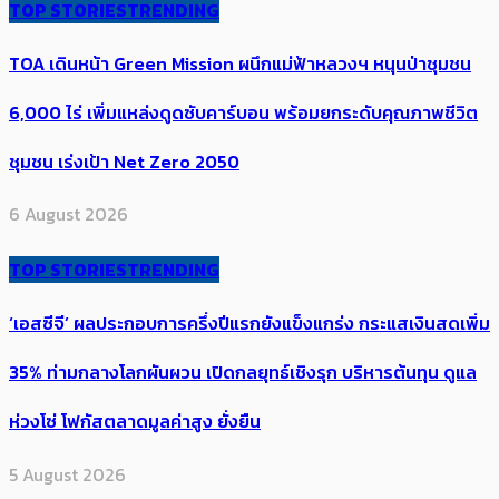
TOP STORIES
TRENDING
TOA เดินหน้า Green Mission ผนึกแม่ฟ้าหลวงฯ หนุนป่าชุมชน
6,000 ไร่ เพิ่ม​แหล่งดูดซับคาร์บอน พร้อมยกระดับคุณภาพชีวิต
ชุมชน เร่งเป้า​ Net Zero 2050
6 August 2026
TOP STORIES
TRENDING
‘เอสซีจี’ ผลประกอบการครึ่งปีแรกยังแข็งแกร่ง กระแสเงินสดเพิ่ม
35% ท่ามกลางโลกผันผวน เปิดกลยุทธ์เชิงรุก บริหารต้นทุน ดูแล
ห่วงโซ่ โฟกัสตลาดมูลค่าสูง ยั่งยืน
5 August 2026