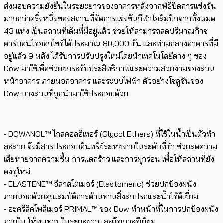
ส่งมอบความยั่งยืนในระยะยาวของอาคารหลังจากพิธีปิดการแข่งขัน
มากกว่าครึ่งหนึ่งของสถานที่จัดการแข่งขันกีฬาโอลิมปิกจากทั้งหมด
43 แห่ง เป็นสถานที่เดิมที่มีอยู่แล้ว ช่วยให้สามารถลดปริมาณก๊าซ
คาร์บอนไดออกไซด์ได้ประมาณ 80,000 ตัน และท่ามกลางอาคารที่มี
อยู่แล้ว 9 หลัง ได้รับการปรับปรุงใหม่โดยนำเทคโนโลยีต่าง ๆ ของ
Dow มาใช้เพื่อช่วยยกระดับประสิทธิภาพและความสวยงามของส่วน
หน้าอาคาร ภายนอกอาคาร และระบบไฟฟ้า ตัวอย่างโซลูชันของ
Dow บางส่วนที่ถูกนำมาใช้ประกอบด้วย
• DOWANOL™ ไกลคอลอีเทอร์ (Glycol Ethers) ที่ใช้ในน้ำเป็นตัวทำ
ละลาย จึงมีสารประกอบอินทรีย์ระเหยง่ายในระดับที่ต่ำ ช่วยลดความ
เสียหายจากความชื้น การแตกร้าว และการผุกร่อน เพื่อให้สถานที่ยัง
คงดูใหม่
• ELASTENE™ อีลาสโตเมอร์ (Elastomeric) ช่วยปกป้องผนัง
ภายนอกด้วยคุณสมบัติการต้านทานสิ่งสกปรกและน้ำได้ดีเยี่ยม
• อะคริลิคโพลีเมอร์ PRIMAL™ ของ Dow ทำหน้าที่ในการปกป้องผนัง
ภายใน ให้ทนทานในระยะยาวและยึดเกาะดีเยี่ยม