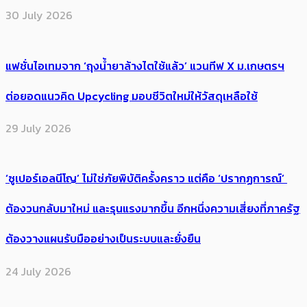
30 July 2026
แฟชั่นไอเทมจาก ‘ถุงน้ำยาล้างไตใช้แล้ว’ แวนทีฟ X ม.เกษตรฯ
ต่อยอดแนวคิด Upcycling มอบชีวิตใหม่ให้วัสดุเหลือใช้
29 July 2026
‘ซูเปอร์เอลนีโญ’ ไม่ใช่ภัยพิบัติครั้งคราว แต่คือ ‘ปรากฏการณ์’ ​
ต้อง​วนกลับมาใหม่ และรุนแรงมากขึ้น อีกหนึ่งความเสี่ยงที่ภาครัฐ
ต้องวางแผนรับมืออย่างเป็นระบบและยั่งยืน
24 July 2026