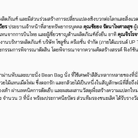
ลิตภัณฑ์ และมีส่วนร่วมสร้างการเปลี่ยนแปลงเชิงบวกต่อโลกและสิ่งแว
ถียร
ประธานเจ้าหน้าที่สายทรัพยากรบุคคล
คุณชัยยง รัตนาไพศาลสุข
ผู
้แทนจากการบินไทย และผู้เชี่ยวชาญด้านผลิตภัณฑ์ยั่งยืน อาทิ
คุณจิรโรจ
นงานบริหารผลิตภัณฑ์ บริษัท โซลูชั่น ครีเอชั่น จำกัด (ภายใต้แบรนด์ 
ะกรรมการพิจารณาตัดสิน โดยพิจารณาจากความคิดสร้างสรรค์ ฟังก์ชั
ผ้าม่านพับและเบาะนั่ง Bean Bag นั่ง ที่ใช้เศษผ้าสีสันหลากหลายของที
วยไม้แทนเม็ดโฟม ซึ่งดอกรัก และกล้วยไม้เป็นหนึ่งในสัญลักษณ์ที่สื่อถึ
องเท้า ผ่านเทคนิคการตัดเย็บ และ​ผสมผสานวัสดุเพื่อสร้างความแปลกใหม
กง จำนวน 3 ที่นั่ง พร้อมประกาศนียบัตร ส่วนทีมรองชนะเลิศ ได้รับรางวั