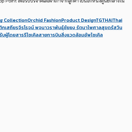
 Point เพื่อรับบริจาคเสื้อผ้าเก่าจากลูกค้า เป็นอีกหนึ่งศูนย์กลางใน
ng Collection
Orchid Fashion
Product Design
TG
THAI
Thai
ติกเสถียร
จิรโรจน์ พจนาวราพันธุ์
ชัยยง รัตนาไพศาลสุข
ดรัสวิน
หรับผู้โดยสาร
รีไซเคิล
สายการบิน
สิ่งแวดล้อม
อัพไซเคิล