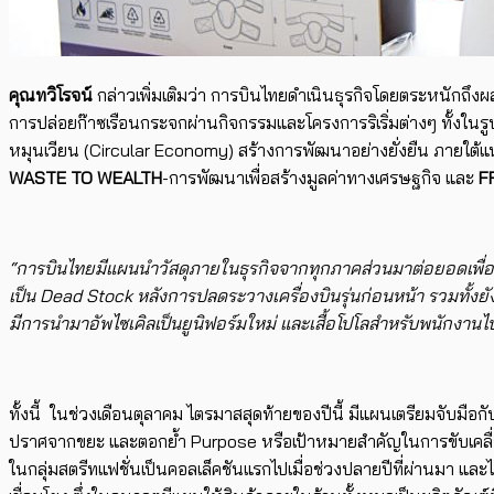
คุณทวิโรจน์
กล่าวเพิ่มเติมว่า การบินไทยดำเนินธุรกิจโดยตระหนักถึ
การปล่อยก๊าซเรือนกระจกผ่านกิจกรรมและโครงการริเริ่มต่างๆ ทั้งในร
หมุนเวียน (Circular Economy) สร้างการพัฒนาอย่างยั่งยืน ภายใต้แ
WASTE TO WEALTH
-การพัฒนาเพื่อสร้างมูลค่าทางเศรษฐกิจ และ
F
“การบินไทยมีแผน​นำวัสดุภายในธุรกิจจากทุกภาคส่วนมาต่อยอดเพื่อสร้
เป็น Dead Stock หลังการปลดระวางเครื่องบินรุ่นก่อนหน้า รวมทั้งยัง​มี
มีการนำมาอัพไซเคิลเป็นยูนิฟอร์มใหม่ และเสื้อโปโล​สำหรับพนักง
ทั้งนี้ ในช่วงเดือนตุลาคม ไตรมาสสุดท้ายของปีนี้ มีแผนเตรียมจับมือก
ปราศจากขยะ และตอกย้ำ Purpose หรือเป้าหมายสำคัญในการขับเคลื่อนอง
ในกลุ่มสตรีทแฟชั่นเป็นคอลเล็คชันแรกไปเมื่อช่วงปลายปีที่ผ่านมา แ