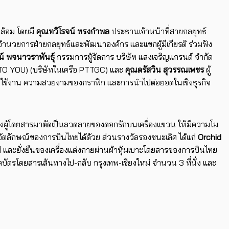
ดล้อม โดยมี
คุณทวิโรจน์ ทรงกำพล
ประธานเจ้าหน้าที่สายกลยุทธ์
้อำนวยการฝ่ายกลยุทธ์และพัฒนาองค์กร และแขกผู้มีเกียรติ ร่วมฟัง
น์ พจนาวราพันธุ์
กรรมการผู้จัดการ บริษัท แสงเจริญแกรนด์ จำกัด
UP TO YOU) (บริษัทในเครือ PTTGC) และ
คุณดรัสวิน สุวรรณเพชร
ผู้
นใช้งาน ความสวยงามของกราฟิก และการนำไปต่อยอดในเชิงธุรกิจ
่นั่งผู้โดยสารมาตัดเป็นลวดลายของดอกรักบนเครื่องแขวน ให้มีความโม
งอัตลักษณ์ของการบินไทยได้ด้วย ส่วนรางวัลรองชนะเลิศ ได้แก่
Orchid
่ และยั่งยืนของเครื่องแต่งกายผ่านผ้าหุ้มเบาะโดยสารของการบินไทย
ลบัตรโดยสารเส้นทางไป-กลับ กรุงเทพ-เชียงใหม่ จำนวน 3 ที่นั่ง และ