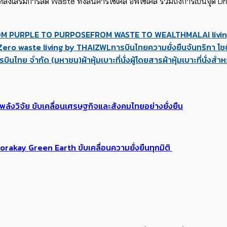
่งเสริมการลด Waste ทั้งสินค้ารีไซเคิล อัพไซเคิล รวมถึงการเป็นจุด Drop
M PURPLE TO PURPOSE
FROM WASTE TO WEALTH
MALAI livi
Zero waste living by THAI
ZWL
การบินไทย
ความยั่งยืน
จันทริกา โช
ารบินไทย จำกัด (มหาชน)
ผ้าหุ้มเบาะที่นั่งผู้โดยสาร
ผ้าหุ้มเบาะที่นั่งสำ
พลังวิจัย ขับเคลื่อนเศรษฐกิจและสังคมไทยอย่างยั่งยืน
akay Green Earth ขับเคลื่อนความยั่งยืนทุกมิติ ​​