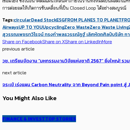
เชื่อมโยง ซึ่งในอนาคตมีแผนให้สินค้าภายในร้านทั้งหมดเป็นผลิตภัณฑ์ที่ส
การต่อยอดให้เกิดการขับเคลื่อนที่เป็น Closed Loop ได้อย่างสมบูรณ์
Tags:
circular
Dead Stock
ESG
FROM PLANES TO PLANET
FRO
Airways
UP TO YOU
Upcycling
Zero Waste
Zero Waste Living
สุวรรณเพชร
ทวิโรจน์ ทรงกำพล
ธวรรณัฏฐ์ เลิศหัตถศิลป์
บริษัท ก
Share on Facebook
Share on X
Share on LinkedIn
More
previous article
วช. เตรียมจัดงาน “มหกรรมงานวิจัยแห่งชาติ 2567” ยิ่งใหญ่! รวม
next article
จระเข้ เร่งแผน Carbon Neutrality จาก Beyond Pain point สู่ Jor
You Might Also Like
FINANCE & INVEST
TOP STORIES