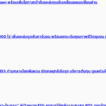
own พร้อมเพิ่มโอกาสเข้าถึงแหล่งทุนขับเคลื่อนแผนเปลี่ยนผ่าน
0 ไร่ เพิ่ม​แหล่งดูดซับคาร์บอน พร้อมยกระดับคุณภาพชีวิตชุมชน เ
5% ท่ามกลางโลกผันผวน เปิดกลยุทธ์เชิงรุก บริหารต้นทุน ดูแลห่วงโซ
งหา-โรงแรม” สู่เป้าหมาย ESG ลดการใช้พลังงานสูงสุด 80% ตอบโจท