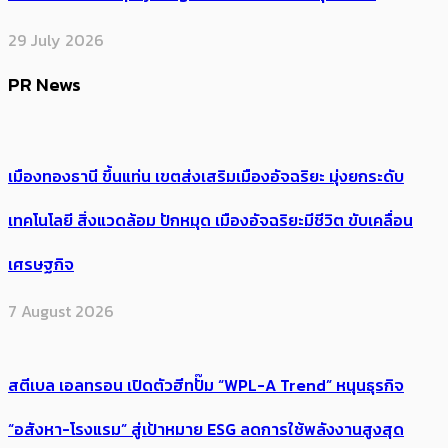
29 July 2026
PR News
เมืองทองธานี ขึ้นแท่น เขตส่งเสริมเมืองอัจฉริยะ มุ่งยกระดับ
เทคโนโลยี สิ่งแวดล้อม ปักหมุด เมืองอัจฉริยะมีชีวิต ขับเคลื่อน
เศรษฐกิจ
7 August 2026
สตีเบล เอลทรอน เปิดตัวฮีทปั๊ม “WPL-A Trend” หนุนธุรกิจ
“อสังหา-โรงแรม” สู่เป้าหมาย ESG ลดการใช้พลังงานสูงสุด