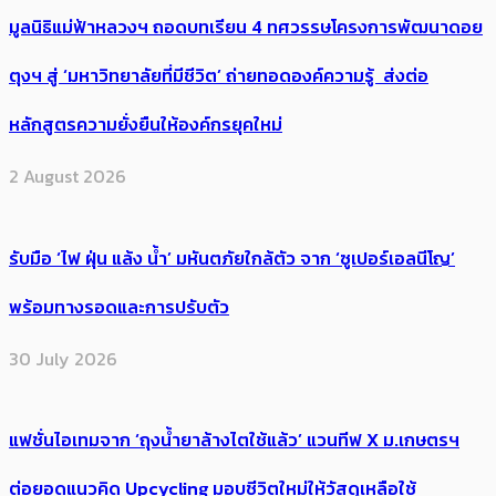
มูลนิธิแม่ฟ้าหลวงฯ ถอดบทเรียน 4 ทศวรรษโครงการพัฒนาดอย
ตุงฯ สู่ ‘มหาวิทยาลัยที่มีชีวิต’ ถ่ายทอดองค์ความรู้ ส่งต่อ
หลักสูตรความยั่งยืนให้องค์กรยุคใหม่
2 August 2026
รับมือ ‘ไฟ ฝุ่น แล้ง น้ำ’ มหันตภัยใกล้ตัว จาก ‘ซูเปอร์เอลนีโญ’
พร้อมทางรอดและการปรับตัว
30 July 2026
แฟชั่นไอเทมจาก ‘ถุงน้ำยาล้างไตใช้แล้ว’ แวนทีฟ X ม.เกษตรฯ
ต่อยอดแนวคิด Upcycling มอบชีวิตใหม่ให้วัสดุเหลือใช้