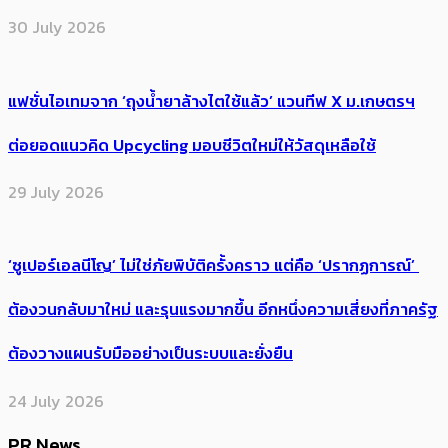
30 July 2026
แฟชั่นไอเทมจาก ‘ถุงน้ำยาล้างไตใช้แล้ว’ แวนทีฟ X ม.เกษตรฯ
ต่อยอดแนวคิด Upcycling มอบชีวิตใหม่ให้วัสดุเหลือใช้
29 July 2026
‘ซูเปอร์เอลนีโญ’ ไม่ใช่ภัยพิบัติครั้งคราว แต่คือ ‘ปรากฏการณ์’ ​
ต้อง​วนกลับมาใหม่ และรุนแรงมากขึ้น อีกหนึ่งความเสี่ยงที่ภาครัฐ
ต้องวางแผนรับมืออย่างเป็นระบบและยั่งยืน
24 July 2026
PR News