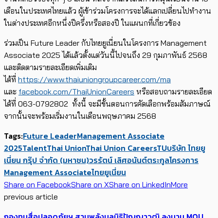
เดือนในประเทศไทยแล้ว ผู้เข้าร่วมโครงการจะได้แลกเปลี่ยนไปทำงาน
ในต่างประเทศอีกหนึ่งปีครึ่งหรือสองปี ในแผนกที่เกี่ยวข้อง
ร่วมเป็น Future Leader กับไทยยูเนี่ยนในโครงการ Management
Associate 2025 ได้แล้วตั้งแต่วันนี้ไปจนถึง 29 กุมภาพันธ์ 2568
และติดตามรายละเอียดเพิ่มเติม
ได้ที่
https://www.thaiuniongroupcareer.com/ma
และ
facebook.com/ThaiUnionCareers
หรือสอบถามรายละเอียด
ได้ที่ 063-0792802 ทั้งนี้ จะมีขั้นตอนการคัดเลือกพร้อมสัมภาษณ์
จากนั้นจะพร้อมเริ่มงานในเดือนพฤษภาคม 2568
Tags:
Future Leader
Management Associate
2025
Talent
Thai Union
Thai Union Careers
TU
บริษัท ไทยยู
เนี่ยน กรุ๊ป จำกัด (มหาชน)
วรรัตน์ เลิศอนันต์ตระกูล
โครงการ
Management Associate
ไทยยูเนี่ยน
Share on Facebook
Share on X
Share on LinkedIn
More
previous article
กองทุนสื่อปลอดภัยฯ สานพลังมูลนิธิปัญญาวุฒิ ลงนาม MOU