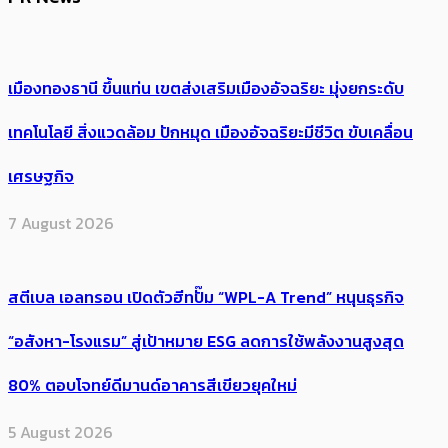
เมืองทองธานี ขึ้นแท่น เขตส่งเสริมเมืองอัจฉริยะ มุ่งยกระดับ
เทคโนโลยี สิ่งแวดล้อม ปักหมุด เมืองอัจฉริยะมีชีวิต ขับเคลื่อน
เศรษฐกิจ
7 August 2026
สตีเบล เอลทรอน เปิดตัวฮีทปั๊ม “WPL-A Trend” หนุนธุรกิจ
“อสังหา-โรงแรม” สู่เป้าหมาย ESG ลดการใช้พลังงานสูงสุด
80% ตอบโจทย์ดีมานด์อาคารสีเขียวยุคใหม่
5 August 2026