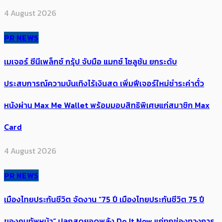
4 August 2026
PR NEWS
เมเจอร์ ซีนีเพล็กซ์ กรุ้ป จับมือ แมกซ์ โซลูชัน ยกระดับ
ประสบการณ์ความบันเทิงไร้เงินสด เพิ่มฟีเจอร์ใหม่ชำระค่าตั๋ว
หนังผ่าน Max Me Wallet พร้อมมอบสิทธิพิเศษแก่สมาชิก Max
Card
4 August 2026
PR NEWS
เมืองไทยประกันชีวิต จัดงาน “75 ปี เมืองไทยประกันชีวิต 75 ปี
ของคนทัพหน้า” ปลุกสุดยอดพลัง Do It Now แก่ทุกช่องทางการ