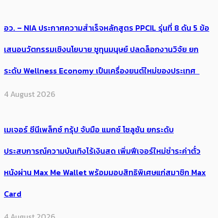
อว. – NIA ประกาศความสำเร็จหลักสูตร PPCIL รุ่นที่ 8 ดัน 5 ข้อ
เสนอนวัตกรรมเชิงนโยบาย ชูทุนมนุษย์ ปลดล็อกงานวิจัย ยก
ระดับ Wellness Economy เป็นเครื่องยนต์ใหม่ของประเทศ
4 August 2026
เมเจอร์ ซีนีเพล็กซ์ กรุ้ป จับมือ แมกซ์ โซลูชัน ยกระดับ
ประสบการณ์ความบันเทิงไร้เงินสด เพิ่มฟีเจอร์ใหม่ชำระค่าตั๋ว
หนังผ่าน Max Me Wallet พร้อมมอบสิทธิพิเศษแก่สมาชิก Max
Card
4 August 2026