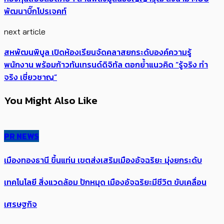
พัฒนาบิ๊กโปรเจคท์
next article
สหพัฒนพิบูล เปิดห้องเรียนจัดคลาสยกระดับองค์ความรู้
พนักงาน พร้อมก้าวทันเทรนด์ดิจิทัล ตอกย้ำแนวคิด “รู้จริง ทำ
จริง เชี่ยวชาญ”
You Might Also Like
PR NEWS
เมืองทองธานี ขึ้นแท่น เขตส่งเสริมเมืองอัจฉริยะ มุ่งยกระดับ
เทคโนโลยี สิ่งแวดล้อม ปักหมุด เมืองอัจฉริยะมีชีวิต ขับเคลื่อน
เศรษฐกิจ