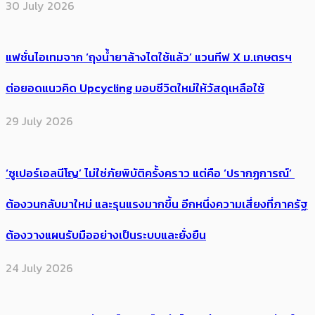
30 July 2026
แฟชั่นไอเทมจาก ‘ถุงน้ำยาล้างไตใช้แล้ว’ แวนทีฟ X ม.เกษตรฯ
ต่อยอดแนวคิด Upcycling มอบชีวิตใหม่ให้วัสดุเหลือใช้
29 July 2026
‘ซูเปอร์เอลนีโญ’ ไม่ใช่ภัยพิบัติครั้งคราว แต่คือ ‘ปรากฏการณ์’ ​
ต้อง​วนกลับมาใหม่ และรุนแรงมากขึ้น อีกหนึ่งความเสี่ยงที่ภาครัฐ
ต้องวางแผนรับมืออย่างเป็นระบบและยั่งยืน
24 July 2026