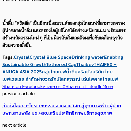
น้ำดื่ม “คริสตัล” เป็นอีกหนึ่งแบรนด์ของกลุ่มไทยเบฟที่สามารถครอง
ผู้นำตลาดน้ำดื่ม และครองใจผู้บริโภคได้อย่างเหนียวแน่น พร้อมสรร
สร้างนวัตกรรมใหม่ ๆ ที่เป็นมิตรกับสิ่งแวดล้อม
เพื่อขับเคลื่อนธุรกิจ
ด้วยความยั่งยืน
Tags:
Crystal
Crystal Blue Space
Drinking water
Enabling
Sustainable Growth
Tethered Cap
Thaibev
THAIFEX –
ANUGA ASIA 2025
กลุ่มไทยเบฟ
น้ำดื่มคริสตัล
บริษัท ไทย
เบฟเวอเรจ จำกัด
ฝาขวดรักษ์โลก
สุภรณ์ เด่นไพศาล
ไทยเบฟ
Share on Facebook
Share on X
Share on LinkedIn
More
previous article
ฮับส่งโฮงยา-โทรเวชกรรม จากงานวิจัย สู่คุณภาพชีวิตผู้ป่วย
บพท.สานพลัง มช.+สช.เสริมประสิทธิภาพบริการสุขภาพ
next article