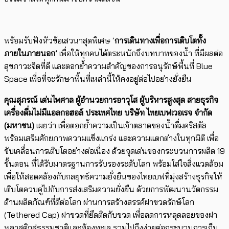
พร้อมรับฟังหัวข้อเสวนาสุดพิเศษ ‘
การเดินทางเพื่อการเติบโตทั้ง
ภายในภายนอก’
เพื่อให้ทุกคนได้ตระหนักถึงบทบาทของน้ำ ที่มีผลต่อ
สุขภาวะจิตที่ดี และตอกย้ำความสำคัญของการอนุรักษ์พื้นที่ Blue
Space เพื่อที่จะรักษาพื้นที่เหล่านี้ให้คงอยู่ต่อไปอย่างยั่งยืน
คุณสุภรณ์ เด่นไพศาล ผู้อำนวยการอาวุโส ผู้บริหารสูงสุด สายธุรกิจ
เครื่องดื่มไม่มีแอลกอฮอล์ ประเทศไทย บริษัท ไทยเบฟเวอเรจ จำกัด
(มหาชน)
เผยว่า เพื่อตอกย้ำความเป็นเจ้าตลาดของน้ำดื่มคริสตัล​
พร้อมเสริมศักยภาพความแข็งแกร่ง และความแตกต่างในทุกมิติ เพื่อ
ขับเคลื่อนการเติบโตอย่างต่อเนื่อง ด้วยจุดเด่นของกระบวนการผลิต 19
ขั้นตอน ที่ได้รับมาตรฐานการรับรองระดับโลก พร้อมใส่ใจสิ่งแวดล้อม
เพื่อให้สอดคล้องกับกลยุทธ์ความยั่งยืนของไทยเบฟที่มุ่งสร้างธุรกิจให้
เติบโตควบคู่ไปกับการส่งเสริมความยั่งยืน ด้วยการพัฒนานวัตกรรม
ด้านผลิตภัณฑ์ที่ดีต่อโลก ผ่านการสร้างสรรค์ฝาขวดรักษ์โลก
(Tethered Cap) ฝาขวดที่ยึดติดกับขวด เพื่อลดการหลุดลอยของฝา
พลาสติกสู่ธรรมชาติและท้องทะเล รวมไปถึงง่ายต่อกระบวนการเก็บ