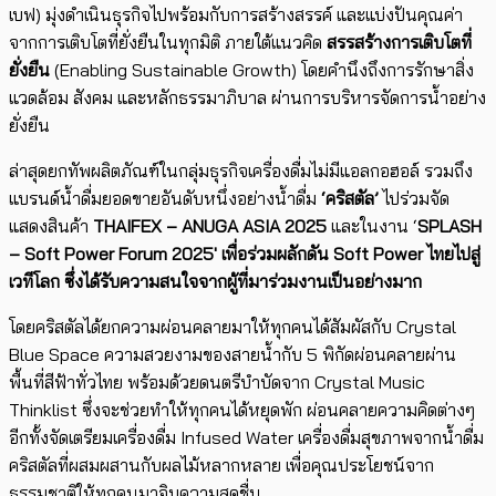
เบฟ) มุ่งดำเนินธุรกิจไปพร้อมกับการสร้างสรรค์ และแบ่งปันคุณค่า
จากการเติบโตที่ยั่งยืนในทุกมิติ ภายใต้แนวคิด
สรรสร้างการเติบโตที่
ยั่งยืน
(Enabling Sustainable Growth) โดยคำนึงถึงการรักษาสิ่ง
แวดล้อม สังคม และหลักธรรมาภิบาล ผ่านการบริหารจัดการน้ำอย่าง
ยั่งยืน
ล่าสุดยกทัพผลิตภัณฑ์ในกลุ่มธุรกิจเครื่องดื่มไม่มีแอลกอฮอล์ รวมถึง
แบรนด์น้ำดื่มยอดขายอันดับหนึ่งอย่างน้ำดื่ม
‘คริสตัล’
ไปร่วมจัด
แสดงสินค้า
THAIFEX – ANUGA ASIA
2025
และในงาน ‘
SPLASH
– Soft Power Forum
2025′
เพื่อร่วมผลักดัน
Soft Power
ไทยไปสู่
เวทีโลก ซึ่งได้รับความสนใจจากผู้ที่มาร่วมงานเป็น
อย่างมาก
โดยคริสตัลได้ยกความผ่อนคลายมาให้ทุกคนได้สัมผัสกับ Crystal
Blue Space ความสวยงามของสายน้ำกับ 5 พิกัดผ่อนคลายผ่าน
พื้นที่สีฟ้าทั่วไทย พร้อมด้วยดนตรีบำบัดจาก Crystal Music
Thinklist ซึ่งจะช่วยทำให้ทุกคนได้หยุดพัก ผ่อนคลายความคิดต่างๆ
อีกทั้งจัดเตรียมเครื่องดื่ม Infused Water เครื่องดื่มสุขภาพจากน้ำดื่ม
คริสตัลที่ผสมผสานกับผลไม้หลากหลาย เพื่อคุณประโยชน์จาก
ธรรมชาติให้ทุกคนมาจิบความสดชื่น