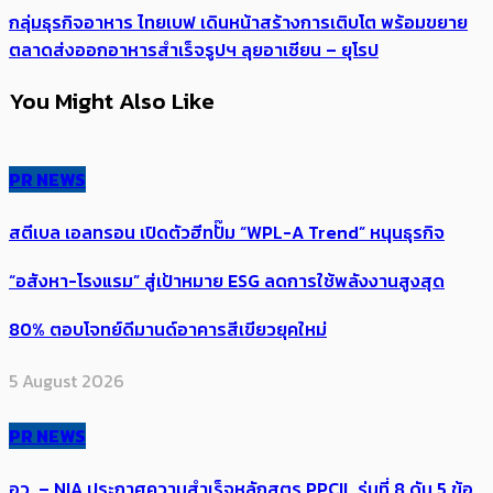
กลุ่มธุรกิจอาหาร ไทยเบฟ เดินหน้าสร้างการเติบโต พร้อมขยาย
ตลาดส่งออกอาหารสำเร็จรูปฯ ลุยอาเซียน – ยุโรป
You Might Also Like
PR NEWS
สตีเบล เอลทรอน เปิดตัวฮีทปั๊ม “WPL-A Trend” หนุนธุรกิจ
“อสังหา-โรงแรม” สู่เป้าหมาย ESG ลดการใช้พลังงานสูงสุด
80% ตอบโจทย์ดีมานด์อาคารสีเขียวยุคใหม่
5 August 2026
PR NEWS
อว. – NIA ประกาศความสำเร็จหลักสูตร PPCIL รุ่นที่ 8 ดัน 5 ข้อ