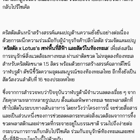
กลับไปรีไซเคิล
คริสตัลเดินหน้าสร้างสรรค์แคมเปญด้านความยั่งยืนอย่างต่อเนื่อง
ด้วยการผนึกความร่วมมือกับผู้นำธุรกิจค้าปลีกโลตัส ร่วมจัดแคมเปญ
‘
คริสตัล x Lotus’s เซฟพื้นที่สีฟ้า และสัตว์ในท้องทะเล
‘ เพื่อส่งเสริม
การอนุรักษ์สิ่งแวดล้อมทางทะเล ผ่านฝาติดขวด ไม่หลุดลงท้องทะเล
สำหรับคริสตัลขนาด 1.5 ลิตร พร้อมด้วยการสร้างสรรค์ฉลากดีไซน์
วาฬบรูด้า ดัชนีชี้วัดความอุดมสมบูรณ์ของท้องทะเลไทย อีกทั้งยังเป็น
สัตว์สงวนลำดับที่ 16 ของประเทศไทย
ซึ่งจากการสำรวจพบว่าปัจจุบันวาฬบรูด้ามีจำนวนลดลงเรื่อย ๆ จาก
ภัยคุกคามหลากหลายรูปแบบ ตั้งแต่มลพิษทางทะเล ขยะพลาสติกที่
เข้าไปติดในระบบทางเดินอาหาร โดยหวังว่าโครงการนี้ จะช่วยสื่อสาร
และเป็นส่วนหนึ่งของการช่วยลดผลกระทบต่อสิ่งแวดล้อมจากการทิ้ง
ขวดพลาสติกและฝาขวดที่กระจายอยู่ในธรรมชาติ รวมไปถึงง่ายต่อ
กระบวนการการเก็บกลับไปรีไซเคิล ร่วมกันอนุรักษ์ท้องทะเลและเซฟ
พื้นที่สีฟ้าบนโลกใบนี้ไปด้วยกัน