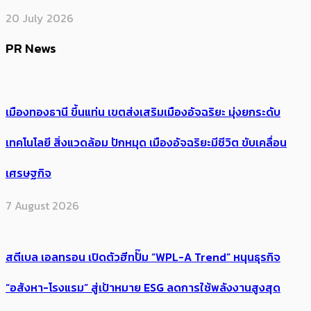
20 July 2026
PR News
เมืองทองธานี ขึ้นแท่น เขตส่งเสริมเมืองอัจฉริยะ มุ่งยกระดับ
เทคโนโลยี สิ่งแวดล้อม ปักหมุด เมืองอัจฉริยะมีชีวิต ขับเคลื่อน
เศรษฐกิจ
7 August 2026
สตีเบล เอลทรอน เปิดตัวฮีทปั๊ม “WPL-A Trend” หนุนธุรกิจ
“อสังหา-โรงแรม” สู่เป้าหมาย ESG ลดการใช้พลังงานสูงสุด