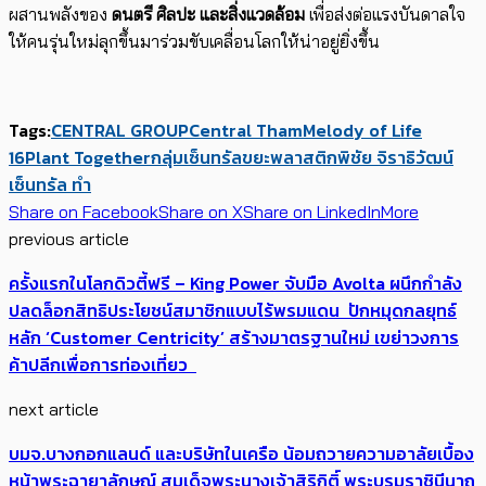
ผสานพลังของ
ดนตรี ศิลปะ และสิ่งแวดล้อม
เพื่อส่งต่อแรงบันดาลใจ
ให้คนรุ่นใหม่ลุกขึ้นมาร่วมขับเคลื่อนโลกให้น่าอยู่ยิ่งขึ้น
Tags:
CENTRAL GROUP
Central Tham
Melody of Life
16
Plant Together
กลุ่มเซ็นทรัล
ขยะพลาสติก
พิชัย จิราธิวัฒน์
เซ็นทรัล ทำ
Share on Facebook
Share on X
Share on LinkedIn
More
previous article
ครั้งแรกในโลกดิวตี้ฟรี – King Power จับมือ Avolta ผนึกกำลัง
ปลดล็อกสิทธิประโยชน์สมาชิกแบบไร้พรมแดน ปักหมุดกลยุทธ์
หลัก ‘Customer Centricity’ สร้างมาตรฐานใหม่ เขย่าวงการ
ค้าปลีกเพื่อการท่องเที่ยว
next article
บมจ.บางกอกแลนด์ และบริษัทในเครือ น้อมถวายความอาลัยเบื้อง
หน้าพระฉายาลักษณ์ สมเด็จพระนางเจ้าสิริกิติ์ พระบรมราชินีนาถ