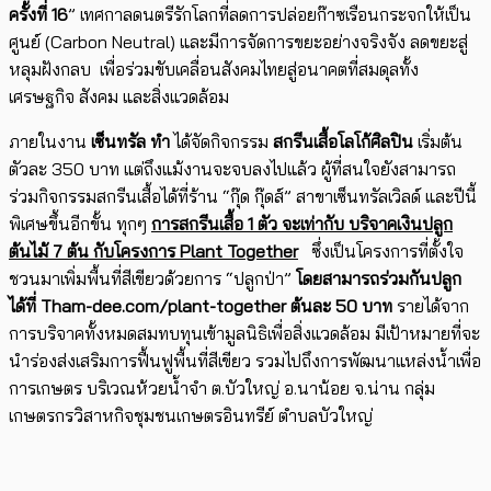
ครั้งที่ 16
” เทศกาลดนตรีรักโลกที่ลดการปล่อยก๊าซเรือนกระจกให้เป็น
ศูนย์ (Carbon Neutral) และมีการจัดการขยะอย่างจริงจัง ลดขยะสู่
หลุมฝังกลบ เพื่อร่วมขับเคลื่อนสังคมไทยสู่อนาคตที่สมดุลทั้ง
เศรษฐกิจ สังคม และสิ่งแวดล้อม
ภายในงาน
เซ็นทรัล ทำ
ได้จัดกิจกรรม
สกรีนเสื้อโลโก้ศิลปิน
เริ่มต้น
ตัวละ 350 บาท แต่ถึงแม้งานจะจบลงไปแล้ว ผู้ที่สนใจยังสามารถ
ร่วมกิจกรรมสกรีนเสื้อได้ที่ร้าน “กุ๊ด กุ๊ดส์” สาขาเซ็นทรัลเวิลด์ และปีนี้
พิเศษขึ้นอีกขั้น ทุกๆ
การสกรีนเสื้อ
1
ตัว จะเท่ากับ บริจาคเงินปลูก
ต้นไม้ 7
ต้น กับโครงการ Plant Together
ซึ่งเป็นโครงการที่ตั้งใจ
ชวนมาเพิ่มพื้นที่สีเขียวด้วยการ “ปลูกป่า”
โดยสามารถร่วมกันปลูก
ได้ที่ Tham-dee.com/plant-together
ต้นละ 50
บาท
รายได้จาก
การบริจาคทั้งหมดสมทบทุนเข้ามูลนิธิเพื่อสิ่งแวดล้อม มีเป้าหมายที่จะ
นำร่องส่งเสริมการฟื้นฟูพื้นที่สีเขียว รวมไปถึงการพัฒนาแหล่งน้ำเพื่อ
การเกษตร บริเวณห้วยน้ำจำ ต.บัวใหญ่ อ.นาน้อย จ.น่าน กลุ่ม
เกษตรกรวิสาหกิจชุมชนเกษตรอินทรีย์ ตำบลบัวใหญ่