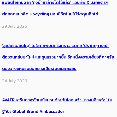
แฟชั่นไอเทมจาก ‘ถุงน้ำยาล้างไตใช้แล้ว’ แวนทีฟ X ม.เกษตรฯ
ต่อยอดแนวคิด Upcycling มอบชีวิตใหม่ให้วัสดุเหลือใช้
29 July 2026
‘ซูเปอร์เอลนีโญ’ ไม่ใช่ภัยพิบัติครั้งคราว แต่คือ ‘ปรากฏการณ์’ ​
ต้อง​วนกลับมาใหม่ และรุนแรงมากขึ้น อีกหนึ่งความเสี่ยงที่ภาครัฐ
ต้องวางแผนรับมืออย่างเป็นระบบและยั่งยืน
24 July 2026
AVATR เสริมภาพลักษณ์แบรนด์ระดับโลก คว้า “จางหลิงเฮ่อ” ใน
ฐานะ Global Brand Ambassador