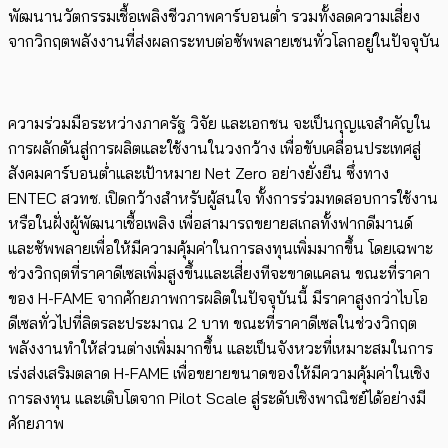
พัฒนานวัตกรรมเชื้อเพลิงชีวภาพคาร์บอนต่ำ รวมทั้งลดความเสี่ยง
จากวิกฤตพลังงานที่ส่งผลกระทบต่อซัพพลายเชนทั่วโลกอยู่ในปัจจุบัน
ความร่วมมือระหว่างภาครัฐ วิจัย และเอกชน จะเป็นกุญแจสำคัญใน
การผลักดันสู่การผลิตและใช้งานในวงกว้าง เพื่อขับเคลื่อนประเทศสู่
สังคมคาร์บอนต่ำและเป้าหมาย Net Zero อย่างยั่งยืน ซึ่งทาง
ENTEC สวทช. เปิดกว้างสำหรับผู้สนใจ ทั้งการร่วมทดสอบการใช้งาน
หรือในฝั่งผู้พัฒนาเชื้อเพลิง เพื่อสามารถขยายสเกลทั้งฟากดีมานด์
และซัพพลายเพื่อให้มีความคุ้มค่าในการลงทุนเพิ่มมากขึ้น โดยเฉพาะ
ช่วงวิกฤตที่ราคาดีเซลเพิ่มสูงขึ้นและเสี่ยงทีจะขาดแคลน ขณะที่ราคา
ของ H-FAME จากศักยภาพ​การผลิตในปัจจุบันนี้ มีราคาสูงกว่าไบโอ
ดีเซลทั่วไปที่ลิตรละประมาณ 2 บาท ขณะที่ราคาดีเซลในช่วงวิกฤต
พลังงานทำให้ส่วนต่างเพิ่มมากขึ้น และเป็นจังหวะที่เหมาะสมในการ
เร่งส่งเสริมตลาด H-FAME เพื่อขยายขนาดของให้มีความคุ้มค่าในเชิง
การลงทุน และเติบโตจาก Pilot Scale สู่ระดับเชิงพาณิชย์ได้อย่างมี
ศักยภาพ