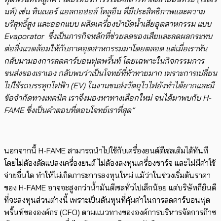
นท์) เช่น ทินเนอร์ แอลกอฮอล์ โทลูอีน ที่มีประสิทธิภาพและความ
บริสุทธิ์สูง และออกแบบ ผลิตเครื่องบำบัดน้ำเสียอุตสาหกรรม แบบ
Evaporator ซึ่งเป็นภารกิจหลักที่ช่วยลดของเสียและลดผลกระทบ
ต่อสิ่งแวดล้อมให้กับภาคอุตสาหกรรมมาโดยตลอด แต่เมื่อเราหัน
กลับมามองการลดคาร์บอนฟุตพริ้นท์ โดยเฉพาะในกิจกรรมการ
ขนส่งของเราเอง กลับพบว่าเป็นโจทย์ที่ท้าทายมาก เพราะการเปลี่ยน
ไปใช้รถบรรทุกไฟฟ้า (EV) ในงานขนส่งวัตถุไวไฟยังทำได้ยากและมี
ข้อจำกัดทางเทคนิค เราจึงมองหาทางเลือกใหม่ จนได้มาพบกับ H-
FAME ซึ่งเป็นคำตอบที่ตอบโจทย์เราที่สุด”
นอกจากนี้ H-FAME ​สามารถนำไปใช้กับเครื่องยนต์ดีเซลเดิมได้ทันที
โดยไม่ต้องดัดแปลงเครื่องยนต์ ไม่ต้องลงทุนเครื่องชาร์จ และไม่มีค่าใช้
จ่ายอื่นใด ทำให้ไม่เกิดภาระการลงทุนใหม่ แม้ว่าในช่วงเริ่มต้นราคา
ของ H-FAME อาจจะสูงกว่าน้ำมันดีเซลทั่วไปเล็กน้อย แต่บริษัทก็ยินดี
ที่จะลงทุนส่วนต่างนี้ เพราะเป็นต้นทุนที่คุ้มค่าในการลดคาร์บอนฟุต
พริ้นท์ขององค์กร (CFO) ตามแนวทางขององค์การบริหารจัดการก๊าซ