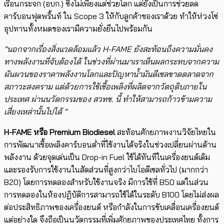
เรือนกระจก (อบก.) ซึ่งไม่เพียงแต่ช่วยโลก แต่ยังเป็นการช่วยลด
คาร์บอนฟุตพริ้นท์ ใน Scope 3 ให้กับลูกค้าของเราด้วย ทำให้ห่วงโซ่
อุปทานทั้งหมดของเรามีความยั่งยืนไปพร้อมกัน​
“นอกจากเรื่องสิ่งแวดล้อมแล้ว H-FAME ยังสะท้อนถึงความมั่นคง
ทางพลังงานที่จับต้องได้ ในช่วงที่ผ่านมาเราเห็นผลกระทบจากความ
ผันผวนของราคาพลังงานโลกและปัญหาน้ำมันดีเซลขาดตลาดจาก
สภาวะสงคราม แต่ด้วยการใช้เชื้อเพลิงที่ผลิตจากวัตถุดิบภายใน
ประเทศ ผ่านนวัตกรรมของ สวทช. นี้​ ทำให้​สามารถก้าวข้ามความ
เสี่ยงเหล่านั้นไปได้ “
H-FAME
หรือ
Premium Biodiesel
สะท้อนศักยภาพงานวิจัยไทยใน
การพัฒนาเชื้อเพลิงคาร์บอนต่ำที่ใช้งานได้จริงในช่วงเปลี่ยนผ่านด้าน
พลังงาน ด้วยจุดเด่นเป็น Drop-in Fuel ใช้ได้ทันทีในเครื่องยนต์เดิม
และรองรับการใช้งานในสัดส่วนที่สูงกว่าไบโอดีเซลทั่วไป (มากกว่า
B20) โดยการทดลองสำหรับใช้งานจริง มีการใช้ที่ B50 แต่ในส่วน
การทดลองในห้องปฏิบัติการสามารถใช้ได้ในระดับ B100 โดยไม่ส่งผล
ต่อประสิทธิภาพของเครื่องยนต์ หรือกำลังในการขับเคลื่อนเครื่องยนต์
แต่อย่างใด จึงถือเป็นนวัตกรรมที่เพิ่มศักยภาพของประเทศไทย ทั้งการ