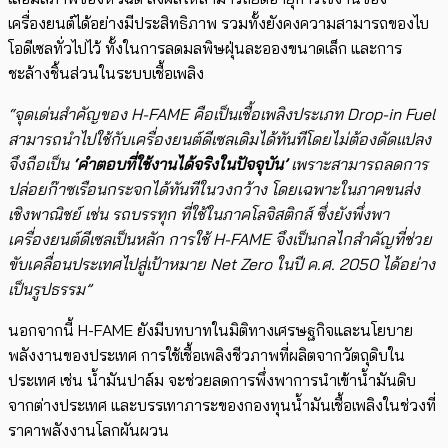
เครื่องยนต์ได้อย่างมีประสิทธิภาพ รวมทั้งยังคงความสามารถของไบ
โอดีเซลทั่วไปไว้ ทั้งในการลดมลพิษฝุ่นละอองขนาดเล็ก และการ
ชะล้างชิ้นส่วนในระบบเชื้อเพลิง
“จุดเด่นสำคัญของ H-FAME คือเป็นเชื้อเพลิงประเภท Drop-in Fuel
สามารถนำไปใช้กับเครื่องยนต์ดีเซลเดิมได้ทันทีโดยไม่ต้องดัดแปลง
จึงถือเป็น
‘คำตอบที่ใช้งานได้จริงในปัจจุบัน’
เพราะสามารถลดการ
ปล่อยก๊าซเรือนกระจกได้ทันทีในวงกว้าง โดยเฉพาะในภาคขนส่ง
เชิงพาณิชย์ เช่น รถบรรทุก ที่ใช้ในภาคโลจิสติกส์ ซึ่งยังพึ่งพา
เครื่องยนต์ดีเซลเป็นหลัก การใช้ H-FAME จึงเป็นกลไกสำคัญที่ช่วย
ขับเคลื่อนประเทศไปสู่เป้าหมาย Net Zero ในปี ค.ศ. 2050 ได้อย่าง
เป็นรูปธรรม”
นอกจากนี้ H-FAME ยังมีบทบาทในมิติทางเศรษฐกิจและนโยบาย
พลังงานของประเทศ การใช้เชื้อเพลิงชีวภาพที่ผลิตจากวัตถุดิบใน
ประเทศ เช่น น้ำมันปาล์ม จะช่วยลดการพึ่งพาการนำเข้าน้ำมันดิบ
จากต่างประเทศ และบรรเทาภาระของกองทุนน้ำมันเชื้อเพลิงในช่วงที่
ราคาพลังงานโลกผันผวน