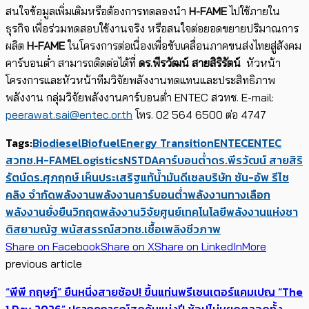
สนใจข้อมูลเพิ่มเติมหรือต้องการทดลองนำ
H-FAME
ไปใช้ภายใน
ธุรกิจ เพื่อร่วมทดสอบใช้งานจริง หรือสนใจต่อยอดขยายปริมาณการ
ผลิต
H-FAME
ในโครงการต่อเนื่องเพื่อขับเคลื่อนภาคขนส่งไทยสู่สังคม
คาร์บอนตํ่า สามารถติดต่อได้ที่
ดร.พีรวัฒน์ สายสิริรัตน์
หัวหน้า
โครงการและหัวหน้าทีมวิจัยพลังงานทดแทนและประสิทธิภาพ
พลังงาน กลุ่มวิจัยพลังงานคาร์บอนต่ำ ENTEC สวทช. E-mail:
peerawat.sai@entec.or.th
โทร. 02 564 6500 ต่อ 4747
Tags:
Biodiesel
Biofuel
Energy Transition
​ENTEC
ENTEC
สวทช.
H-FAME
Logistics
NSTDA
คาร์บอนต่ำ
ดร.พีรวัฒน์ สายสิริ
รัตน์
ดร.ศุภฤกษ์ เห็นประเสริฐแท้
น้ำมันดีเซล
บริษัท ซัน-อัพ รีไซ
คลิง จำกัด
พลังงาน
พลังงานคาร์บอนต่ำ
พลังงานทางเลือก
พลังงานยั่งยืน
วิกฤตพลังงาน
วิจัย
ศูนย์เทคโนโลยีพลังงานแห่งชา
ติ
สยามณัฐ พนัสสรรณ์
สวทช.
เชื้อเพลิงชีวภาพ
Share on Facebook
Share on X
Share on LinkedIn
More
previous article
“พีพี กฤษฎ์” ยืนหนึ่งสายช้อป! ขึ้นแท่นพรีเซนเตอร์แคมเปญ “The