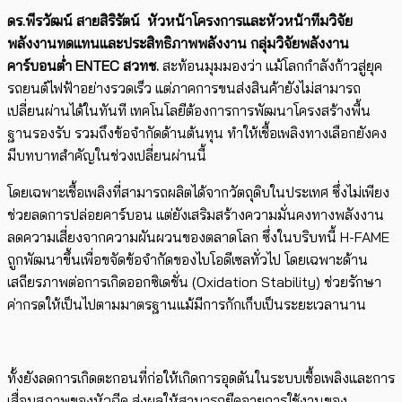
ดร.พีรวัฒน์ สายสิริรัตน์
หัวหน้าโครงการและหัวหน้าทีมวิจัย
พลังงานทดแทนและประสิทธิภาพพลังงาน กลุ่มวิจัยพลังงาน
คาร์บอนต่ำ
ENTEC
สวทช.
สะท้อนมุมมองว่า แม้โลกกำลังก้าวสู่ยุค
รถยนต์ไฟฟ้าอย่างรวดเร็ว แต่ภาคการขนส่งสินค้ายังไม่สามารถ
เปลี่ยนผ่านได้ในทันที เทคโนโลยีต้องการการพัฒนาโครงสร้างพื้น
ฐานรองรับ รวมถึงข้อจำกัดด้านต้นทุน ทำให้เชื้อเพลิงทางเลือกยังคง
มีบทบาทสำคัญในช่วงเปลี่ยนผ่านนี้
โดยเฉพาะเชื้อเพลิงที่สามารถผลิตได้จากวัตถุดิบในประเทศ ซึ่งไม่เพียง
ช่วยลดการปล่อยคาร์บอน แต่ยังเสริมสร้างความมั่นคงทางพลังงาน
ลดความเสี่ยงจากความผันผวนของตลาดโลก ซึ่งในบริบทนี้ H-FAME
ถูกพัฒนาขึ้นเพื่อขจัดข้อจำกัดของไบโอดีเซลทั่วไป โดยเฉพาะด้าน
เสถียรภาพต่อการเกิดออกซิเดชั่น (Oxidation Stability) ช่วยรักษา
ค่ากรดให้เป็นไปตามมาตรฐานแม้มีการกักเก็บเป็นระยะเวลานาน
ทั้งยังลดการเกิดตะกอนที่ก่อให้เกิดการอุดตันในระบบเชื้อเพลิงและการ
เสื่อมสภาพของหัวฉีด ส่งผลให้สามารถยืดอายุการใช้งานของ