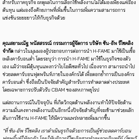
สำหรับภาคธุรกิจ​​ เหตุผลในการเลือกใช้พลังงานไม่ได้มองเพียงแค่​เรื่อง
ต้นทุน แต่มองถึงศักยภาพที่เพิ่มขึ้นในการเพิ่มความสามารถ​การ
แข่งขัน​ระยะยาวให้กับธุรกิจด้วย
คุณสยามณัฐ พนัสสรรณ์ กรรมการผู้จัดการ บริษัท ซัน-อัพ รีไซคลิง
จำกัด
กล่าวใน​มุมมอง​ผู้ประกอบการต่อการนำ H-FAME มาใช้เป็นเชื้อ
เพลิงคาร์บอนต่ำ โดยระบุว่า การนำ H-FAME มาใช้ในธุรกิจของตัว
เอง แม้ว่าจะมีตุ้นทุนแพงกว่าไบโอดีเซลทั่วไป เนื่องจาก สามารถนำไป
ช่วยลดคาร์บอนฟุตพรินท์ภายในองค์กรได้ เพื่อตอกย้ำการเป็นองค์กร
คาร์บอนต่ำ ซึ่งถือเป็นปัจจัยสำคัญสำหรับการทำตลาดต่างประเทศ
โดยเฉพาะการปรับตัวรับ CBAM ของสหภาพยุโรป
แต่สถานการณ์ในปัจจุบัน ที่เกิดวิกฤตด้านพลังงานทำให้ปัจจัยด้าน
ความมั่นคงทางพลังงานเป็นอีกหนึ่งปัจจัยสำคัญที่จะเข้ามาช่วยผลัก
ดันการใช้งาน H-FAME ให้มีความแพร่หลายเพิ่มมากขึ้น
​”ที่ ซัน-อัพ รีไซคลิง เราดำเนินธุรกิจด้วยการเป็นผู้ช่วยลดคาร์บอน
ฟุตพริ้นท์ให้ลูกค้า โดยให้บริการรีไซเคิลสารทำละลายอินทรีย์ (โซลเว้