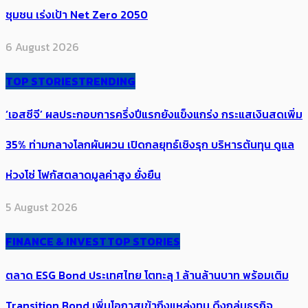
ชุมชน เร่งเป้า​ Net Zero 2050
6 August 2026
TOP STORIES
TRENDING
‘เอสซีจี’ ผลประกอบการครึ่งปีแรกยังแข็งแกร่ง กระแสเงินสดเพิ่ม
35% ท่ามกลางโลกผันผวน เปิดกลยุทธ์เชิงรุก บริหารต้นทุน ดูแล
ห่วงโซ่ โฟกัสตลาดมูลค่าสูง ยั่งยืน
5 August 2026
FINANCE & INVEST
TOP STORIES
ตลาด ESG Bond ประเทศไทย โตทะลุ 1 ล้านล้านบาท พร้อมเติม
Transition Bond เพิ่มโอกาสเข้าถึงแหล่งทุน ดึงกลุ่มธุรกิจ