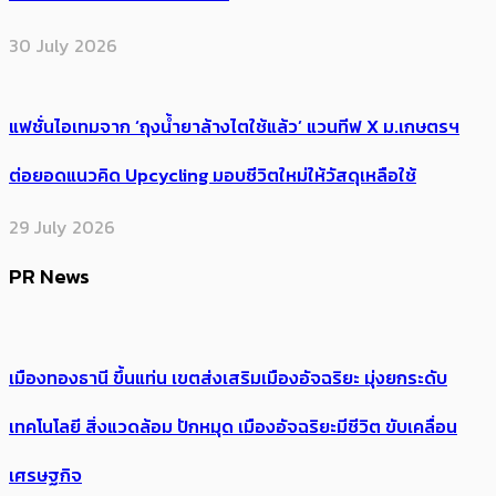
30 July 2026
แฟชั่นไอเทมจาก ‘ถุงน้ำยาล้างไตใช้แล้ว’ แวนทีฟ X ม.เกษตรฯ
ต่อยอดแนวคิด Upcycling มอบชีวิตใหม่ให้วัสดุเหลือใช้
29 July 2026
PR News
เมืองทองธานี ขึ้นแท่น เขตส่งเสริมเมืองอัจฉริยะ มุ่งยกระดับ
เทคโนโลยี สิ่งแวดล้อม ปักหมุด เมืองอัจฉริยะมีชีวิต ขับเคลื่อน
เศรษฐกิจ