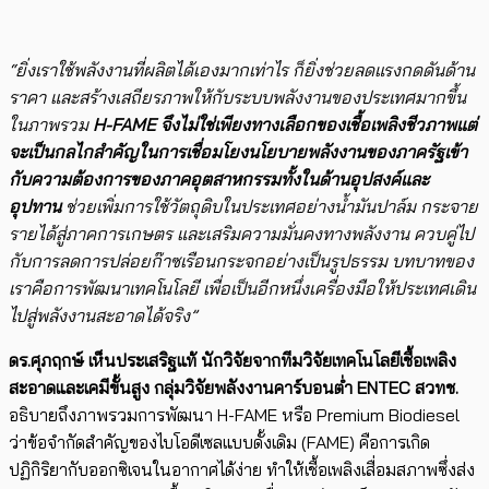
“ยิ่งเราใช้พลังงานที่ผลิตได้เองมากเท่าไร ก็ยิ่งช่วยลดแรงกดดันด้าน
ราคา และสร้างเสถียรภาพให้กับระบบพลังงานของประเทศมากขึ้น
ในภาพรวม
H-FAME จึงไม่ใช่เพียงทางเลือกของเชื้อเพลิงชีวภาพแต่
จะเป็นกลไกสำคัญในการเชื่อมโยงนโยบายพลังงานของภาครัฐเข้า
กับความต้องการของภาคอุตสาหกรรมทั้งในด้านอุปสงค์และ
อุปทาน
ช่วยเพิ่มการใช้วัตถุดิบในประเทศอย่างน้ำมันปาล์ม กระจาย
รายได้สู่ภาคการเกษตร และเสริมความมั่นคงทางพลังงาน ควบคู่ไป
กับการลดการปล่อยก๊าซเรือนกระจกอย่างเป็นรูปธรรม บทบาทของ
เราคือการพัฒนาเทคโนโลยี เพื่อเป็นอีกหนึ่งเครื่องมือให้ประเทศเดิน
ไปสู่พลังงานสะอาดได้จริง”
ดร.ศุภฤกษ์ เห็นประเสริฐแท้ นักวิจัยจากทีมวิจัยเทคโนโลยีเชื้อเพลิง
สะอาดและเคมีขั้นสูง กลุ่มวิจัยพลังงานคาร์บอนต่ำ
ENTEC
สวทช
.
อธิบายถึงภาพรวม​การพัฒนา H-FAME หรือ Premium Biodiesel
ว่าข้อจำกัดสำคัญของไบโอดีเซลแบบดั้งเดิม (FAME) คือการเกิด
ปฏิกิริยากับออกซิเจนในอากาศได้ง่าย ทำให้เชื้อเพลิงเสื่อมสภาพซึ่งส่ง