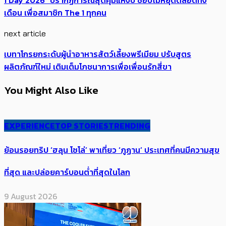
1 Day 2026” ปรากฏการณ์สุดคุ้มแห่งปี ช้อปไม่หยุดตลอดทั้ง
เดือน เพื่อสมาชิก The 1 ทุกคน
next article
เบทาโกรยกระดับผู้นำอาหารสัตว์เลี้ยงพรีเมียม ปรับสูตร
ผลิตภัณฑ์ใหม่ เติมเต็มโภชนาการเพื่อเพื่อนรักสี่ขา
You Might Also Like
EXPERIENCE
TOP STORIES
TRENDING
ย้อนรอยทริป ‘ฮลุน โซโล่’ ​​พาเที่ยว ‘ภูฏาน’ ประเทศ​ที่คน​มีความสุข​
ที่สุด​​ และปล่อยคาร์​บอนต่ำที่สุดในโลก
9 August 2026