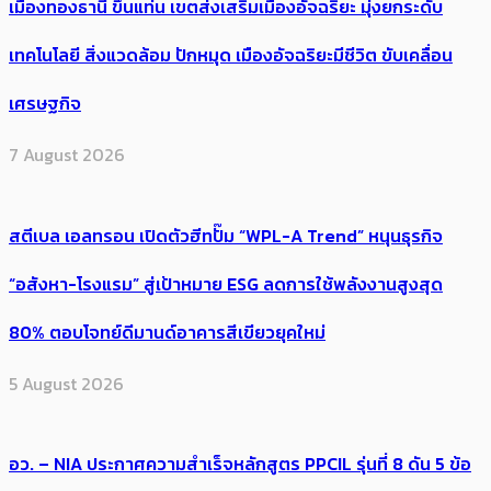
เมืองทองธานี ขึ้นแท่น เขตส่งเสริมเมืองอัจฉริยะ มุ่งยกระดับ
เทคโนโลยี สิ่งแวดล้อม ปักหมุด เมืองอัจฉริยะมีชีวิต ขับเคลื่อน
เศรษฐกิจ
7 August 2026
สตีเบล เอลทรอน เปิดตัวฮีทปั๊ม “WPL-A Trend” หนุนธุรกิจ
“อสังหา-โรงแรม” สู่เป้าหมาย ESG ลดการใช้พลังงานสูงสุด
80% ตอบโจทย์ดีมานด์อาคารสีเขียวยุคใหม่
5 August 2026
อว. – NIA ประกาศความสำเร็จหลักสูตร PPCIL รุ่นที่ 8 ดัน 5 ข้อ