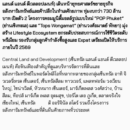
แลนด์ แอนด์ ดีเวลลอปเมนท์) เดินหน้ายุทธศาสตร์ขยายธุรกิจ
อสังหาริมทรัพย์และค้าปลีกในทำเลศักยภาพ ทุ่มงบกว่า
730
ล้าน
บาท เปิดตัว
2
โครงการคอมมูนิตี้มอลล์รูปแบบใหม่
“POP Phuket”
(
ย่านเชิงทะเล) และ
“Tops Wongamat” (
ย่านวงศ์อมาตย์ พัทยา) มุ่ง
สร้าง
Lifestyle Ecosystem
ยกระดับประสบการณ์การใช้ชีวิตระดับ
พรีเมียม รองรับกลุ่มลูกค้ากำลังซื้อสูงและ
Expat
เตรียมเปิดให้บริการ
ภายในปี
2569
Central Land and Development (เซ็นทรัล แลนด์ แอนด์ ดีเวลลอป
เมนท์) คือฟันเฟืองสำคัญที่ดูแลบริหารจัดการที่ดินและ
อสังหาริมทรัพย์ในพอร์ตโฟลิโอที่หลากหลายของกลุ่มเซ็นทรัล อาทิ จิ
วเวลรี่เทรด เซ็นเตอร์, เซ็นทรัลสีลม ทาวเวอร์, แพลทฟอร์ม วงเวียน
ใหญ่, ไชน่าเวิลด์, หัวหมาก เซ็นเตอร์, มาร์เก็ตเพลส วงศ์สว่าง, บ้าน
สีลม, ท็อปส์ มาร์เก็ต เพลส อุดมสุข, ปอร์โต เดอ ภูเก็ต, ตลาดจริงใจ
เชียงใหม่, เซ็นทรัล ดิ ออริจินัล สโตร์ รวมถึงโครงการ
อสังหาริมทรัพย์และที่ดินผืนศักยภาพทั่วประเทศ