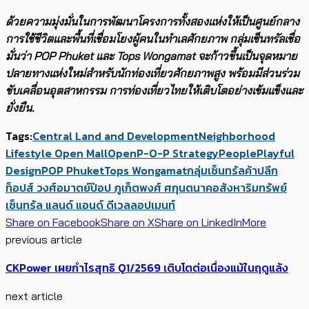
ด้วยความมุ่งมั่นในการพัฒนาโครงการทั้งสองแห่งให้เป็นศูนย์กลาง
การใช้ชีวิตและพื้นที่เชื่อมโยงผู้คนในทำเลศักยภาพ กลุ่มเซ็นทรัลเชื่อ
มั่นว่า
POP Phuket
และ
Tops Wongamat
จะก้าวขึ้นเป็นจุดหมาย
ปลายทางแห่งใหม่สำหรับนักท่องเที่ยวศักยภาพสูง พร้อมมีส่วนร่วม
ขับเคลื่อนอุตสาหกรรม การท่องเที่ยวไทยให้เติบโตอย่างเข้มแข็งและ
ยั่งยืน.
Tags:
Central Land and Development
Neighborhood
Lifestyle Open Mall
Open
P-O-P Strategy
People
Playful
Design
POP Phuket
Tops Wongamat
กลุ่มเซ็นทรัล
ค้าปลีก
ท็อปส์ วงศ์อมาตย์
ป๊อป ภูเก็ต
พงศ์ ศกุนตนาค
อสังหาริมทรัพย์
เซ็นทรัล แลนด์ แอนด์ ดีเวลลอปเมนท์
Share on Facebook
Share on X
Share on LinkedIn
More
previous article
CKPower เผยกำไรสุทธิ Q1/2569 เติบโตต่อเนื่องแม้ในฤดูแล้ง
next article