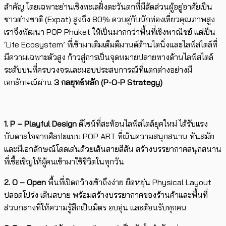
สำคัญ โดยเฉพาะย่านเชิงทะเลฝั่งตะวันตกที่มีสัดส่วนผู้อยู่อาศัยเป็น
ชาวต่างชาติ (Expat) สูงถึง 80% ควบคู่กับนักท่องเที่ยวคุณภาพสูง
เราจึงพัฒนา POP Phuket ให้เป็นมากกว่าพื้นที่เชิงพาณิชย์ แต่เป็น
‘Life Ecosystem’ ที่เข้ามาเติมเต็มดีมานด์ด้านไดนิ่งและไลฟ์สไตล์ที่
มีความเฉพาะตัวสูง ก้าวสู่การเป็นจุดหมายปลายทางด้านไลฟ์สไตล์
ระดับบนที่ครบวงจรและมอบประสบการณ์ที่แตกต่างอย่างมี
เอกลักษณ์ผ่าน
3
กลยุทธ์หลัก (
P-O-P Strategy)
1.
P – Playful Design
ดีไซน์ที่สะท้อนไลฟ์สไตล์ยุคใหม่ ได้รับแรง
บันดาลใจจากศิลปะแบบ POP ART ที่เน้นความสนุกสนาน ทันสมัย
และมีเอกลักษณ์โดดเด่นด้วยเส้นสายสีสัน สร้างบรรยากาศสนุกสนาน
ที่เชื้อเชิญให้ผู้คนเข้ามาใช้ชีวิตในทุกวัน
2. O – Open
พื้นที่เปิดกว้างเข้าถึงง่าย ยืดหยุ่น Physical Layout
ปลอดโปร่ง เดินสบาย พร้อมสร้างบรรยากาศของร้านค้าและพื้นที่
ส่วนกลางที่ให้ความรู้สึกเป็นมิตร อบอุ่น และต้อนรับทุกคน