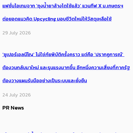
แฟชั่นไอเทมจาก ‘ถุงน้ำยาล้างไตใช้แล้ว’ แวนทีฟ X ม.เกษตรฯ
ต่อยอดแนวคิด Upcycling มอบชีวิตใหม่ให้วัสดุเหลือใช้
29 July 2026
‘ซูเปอร์เอลนีโญ’ ไม่ใช่ภัยพิบัติครั้งคราว แต่คือ ‘ปรากฏการณ์’ ​
ต้อง​วนกลับมาใหม่ และรุนแรงมากขึ้น อีกหนึ่งความเสี่ยงที่ภาครัฐ
ต้องวางแผนรับมืออย่างเป็นระบบและยั่งยืน
24 July 2026
PR News