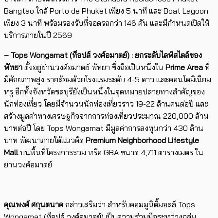
Bangtao ใกล้ Porto de Phuket เพียง 5 นาที และ Boat Lagoon
เพียง 3 นาที พร้อมรองรับที่จอดรถกว่า 146 คัน และมีกำหนดเปิดให้
บริการภายในปี 2569
– Tops Wongamat (
ท็อปส์ วงศ์อมาตย์) : ยกระดับไลฟ์สไตล์ของ
พัทยา
ตั้งอยู่ย่านวงศ์อมาตย์ พัทยา ซึ่งถือเป็นหนึ่งใน
Prime Area
ที่
มีศักยภาพสูง รายล้อมด้วยโรงแรมระดับ 4-5 ดาว และคอนโดมิเนียม
หรู อีกทั้งจังหวัดชลบุรียังเป็นหนึ่งในจุดหมายปลายทางสำคัญของ
นักท่องเที่ยว โดยมีจำนวนนักท่องเที่ยวราว 19-22 ล้านคนต่อปี และ
สร้างมูลค่าทางเศรษฐกิจจากการท่องเที่ยวประมาณ 220,000 ล้าน
บาทต่อปี โดย Tops Wongamat มีมูลค่าการลงทุนกว่า 430 ล้าน
บาท พัฒนาภายใต้แนวคิด
Premium Neighborhood Lifestyle
Mall
บนพื้นที่โครงการรวม หรือ GBA ขนาด 4,711 ตารางเมตร ใน
ย่านวงศ์อมาตย์
คุณพงศ์ ศกุนตนาค
กล่าวเสริมว่า สำหรับคอมมูนิตี้มอลล์ Tops
Wongamat (ท็อปส์ วงศ์อมาตย์) เป็นความร่วมมือระหว่างกลุ่ม