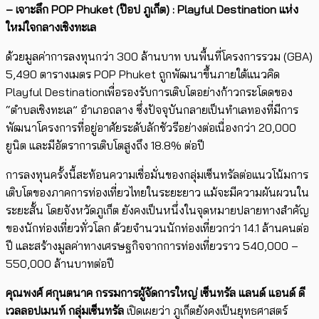
– เจาะลึก
POP Phuket (
ป๊อป ภูเก็ต) :
Playful Destination
แห่ง
ใหม่ใจกลางเชิงทะเล
ด้วยมูลค่าการลงทุนกว่า 300 ล้านบาท บนพื้นที่โครงการรวม (GBA)
5,490 ตารางเมตร POP Phuket ถูกพัฒนาขึ้นภายใต้แนวคิด
Playful Destinationเพื่อรองรับการเติบโตอย่างก้าวกระโดดของ
“ตำบลเชิงทะเล” อำเภอถลาง ซึ่งปัจจุบันกลายเป็นทำเลทองที่มีการ
พัฒนาโครงการที่อยู่อาศัยระดับลักชัวรีอย่างต่อเนื่องกว่า 20,000
ยูนิต และมีอัตราการเติบโตสูงถึง 18.8% ต่อปี
การลงทุนครั้งนี้สะท้อนความเชื่อมั่นของกลุ่มเซ็นทรัลต่อแนวโน้มการ
เติบโตของภาคการท่องเที่ยวไทยในระยะยาว แม้จะมีความผันผวนใน
ระยะสั้น โดยจังหวัดภูเก็ต ยังคงเป็นหนึ่งในจุดหมายปลายทางสำคัญ
ของนักท่องเที่ยวทั่วโลก ด้วยจำนวนนักท่องเที่ยวกว่า 14.1 ล้านคนต่อ
ปี และสร้างมูลค่าทางเศรษฐกิจจากการท่องเที่ยวราว 540,000 –
550,000 ล้านบาทต่อปี
คุณพงศ์ ศกุนตนาค กรรมการผู้จัดการใหญ่ เซ็นทรัล แลนด์ แอนด์ ดี
เวลลอปเมนท์ กลุ่มเซ็นทรัล
เปิดเผยว่า ภูเก็ตยังคงเป็นยุทธศาสตร์