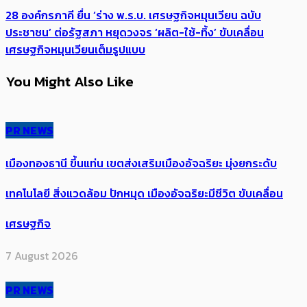
28 องค์กรภาคี ยื่น ‘ร่าง พ.ร.บ. เศรษฐกิจหมุนเวียน ฉบับ
ประชาชน’ ต่อรัฐสภา หยุดวงจร ‘ผลิต-ใช้-ทิ้ง’ ขับเคลื่อน
เศรษฐกิจหมุนเวียนเต็มรูปแบบ
You Might Also Like
PR NEWS
เมืองทองธานี ขึ้นแท่น เขตส่งเสริมเมืองอัจฉริยะ มุ่งยกระดับ
เทคโนโลยี สิ่งแวดล้อม ปักหมุด เมืองอัจฉริยะมีชีวิต ขับเคลื่อน
เศรษฐกิจ
7 August 2026
PR NEWS