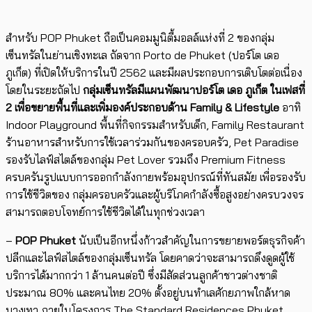
สำหรับ POP Phuket ถือเป็นคอมมูนิตี้มอลล์แห่งที่ 2 ของกลุ่ม
เซ็นทรัลในย่านเชิงทะเล ถัดจาก Porto de Phuket (ปอร์โต เดอ
ภูเก็ต) ที่เปิดให้บริการในปี 2562 และมีผลประกอบการเติบโตต่อเนื่อง
โดยในระยะถัดไป
กลุ่มเซ็นทรัลมีแผนพัฒนาปอร์โต เดอ ภูเก็ต ในเฟสที่
2
เพื่อขยายพื้นที่และเพิ่มองค์ประกอบด้าน
Family & Lifestyle
อาทิ
Indoor Playground พื้นที่กิจกรรมสำหรับเด็ก, Family Restaurant
ร้านอาหารสำหรับการใช้เวลาร่วมกันของครอบครัว, Pet Paradise
รองรับไลฟ์สไตล์ของกลุ่ม Pet Lover รวมถึง Premium Fitness
ครบครันรูปแบบการออกกำลังกายพร้อมอุปกรณ์ที่ทันสมัย เพื่อรองรับ
การใช้ชีวิตของ กลุ่มครอบครัวและผู้บริโภคกำลังซื้อสูงอย่างครบวงจร
สามารถตอบโจทย์การใช้ชีวิตได้ในทุกช่วงเวลา
–
POP Phuket
นับเป็นอีกหนึ่งก้าวสำคัญในการขยายพอร์ตธุรกิจค้า
ปลีกและไลฟ์สไตล์ของกลุ่มเซ็นทรัล โดยคาดว่าจะสามารถดึงดูดผู้ใช้
บริการได้มากกว่า 1 ล้านคนต่อปี ซึ่งมีสัดส่วนลูกค้าชาวต่างชาติ
ประมาณ 80% และคนไทย 20% ตั้งอยู่บนทำเลศักยภาพใกล้หาด
บางเทา ภายในโครงการ The Standard Residences Phuket