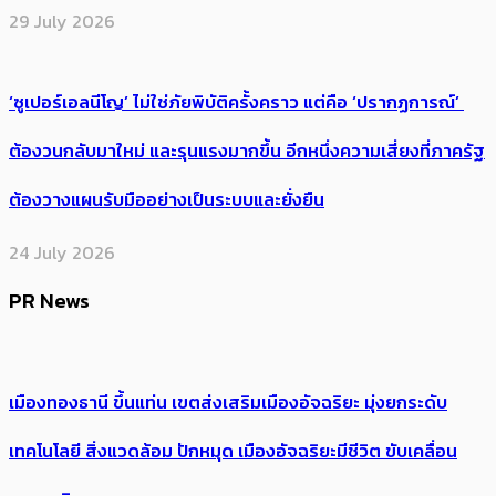
29 July 2026
‘ซูเปอร์เอลนีโญ’ ไม่ใช่ภัยพิบัติครั้งคราว แต่คือ ‘ปรากฏการณ์’ ​
ต้อง​วนกลับมาใหม่ และรุนแรงมากขึ้น อีกหนึ่งความเสี่ยงที่ภาครัฐ
ต้องวางแผนรับมืออย่างเป็นระบบและยั่งยืน
24 July 2026
PR News
เมืองทองธานี ขึ้นแท่น เขตส่งเสริมเมืองอัจฉริยะ มุ่งยกระดับ
เทคโนโลยี สิ่งแวดล้อม ปักหมุด เมืองอัจฉริยะมีชีวิต ขับเคลื่อน