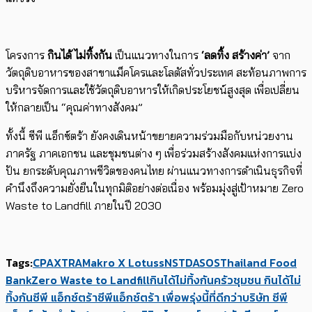
โครงการ
กินได้ ไม่ทิ้งกัน
เป็นแนวทางในการ
‘ลดทิ้ง สร้างค่า’
จาก
วัตถุดิบอาหารของสาขาแม็คโครและโลตัสทั่วประเทศ สะท้อนภาพการ
บริหารจัดการและใช้วัตถุดิบอาหารให้เกิดประโยชน์สูงสุด เพื่อเปลี่ยน
ให้กลายเป็น “คุณค่าทางสังคม”
ทั้งนี้ ซีพี แอ็กซ์ตร้า ยังคงเดินหน้าขยายความร่วมมือกับหน่วยงาน
ภาครัฐ ภาคเอกชน และชุมชนต่าง ๆ เพื่อร่วมสร้างสังคมแห่งการแบ่ง
ปัน ยกระดับคุณภาพชีวิตของคนไทย ผ่านแนวทางการดำเนินธุรกิจที่
คำนึงถึงความยั่งยืนในทุกมิติอย่างต่อเนื่อง พร้อมมุ่งสู่เป้าหมาย Zero
Waste to Landfill ภายในปี 2030
Tags:
CPAXTRA
Makro X Lotuss
NSTDA
SOS
Thailand Food
Bank
Zero Waste to Landfill
กินได้ไม่ทิ้งกัน
ครัวชุมชน กินได้ไม่
ทิ้งกัน
ซีพี แอ็กซ์ตร้า
ซีพีแอ็กซ์ตร้า เพื่อพรุ่งนี้ที่ดีกว่า
บริษัท ซีพี