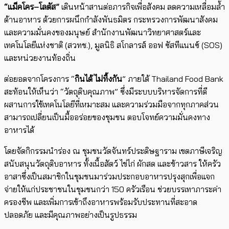
“แม็คโคร–โลตัส”
เดินหน้าสานต่อภารกิจเพื่อสังคม ลดความเหลื่อมล้ำ
ด้านอาหาร ด้วยการผนึกกำลังพันธมิตร กระทรวงการพัฒนาสังคม
และความมั่นคงของมนุษย์ สำนักงานพัฒนาวิทยาศาสตร์และ
เทคโนโลยีแห่งชาติ (สวทช.), มูลนิธิ สโกลารส์ ออฟ ซัสทีแนนซ์ (SOS)
และหน่วยงานท้องถิ่น
ต่อยอดจากโครงการ “
กินได้ ไม่ทิ้งกัน
” ภายใต้ Thailand Food Bank
สะท้อนให้เห็นว่า “วัตถุดิบคุณภาพ” ซึ่งมีระบบบริหารจัดการที่ดี
ผสานการใช้เทคโนโลยีที่เหมาะสม และความร่วมมือจากทุกภาคส่วน
สามารถเปลี่ยนเป็นมื้ออร่อยของชุมชน ตอบโจทย์ความมั่นคงทาง
อาหารได้
โดยจัดกิกรรมนำร่อง ณ ชุมชนวัดจันทร์ประดิษฐาราม เขตภาษีเจริญ
สนับสนุนวัตถุดิบอาหาร ทั้งเนื้อสัตว์ ไข่ไก่ ผักสด และข้าวสาร ให้ครัว
อาสาซึ่งเป็นสมาชิกในชุมชนมาร่วมประกอบอาหารปรุงสุกเพื่อแจก
จ่ายให้แก่ประชาชนในชุมชนกว่า 150 ครัวเรือน ช่วยบรรเทาภาระค่า
ครองชีพ และเพิ่มการเข้าถึงอาหารพร้อมรับประทานที่สะอาด
ปลอดภัย และมีคุณภาพอย่างเป็นรูปธรรม