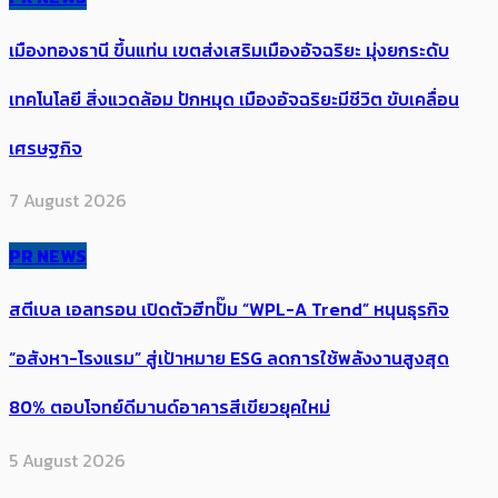
เมืองทองธานี ขึ้นแท่น เขตส่งเสริมเมืองอัจฉริยะ มุ่งยกระดับ
เทคโนโลยี สิ่งแวดล้อม ปักหมุด เมืองอัจฉริยะมีชีวิต ขับเคลื่อน
เศรษฐกิจ
7 August 2026
PR NEWS
สตีเบล เอลทรอน เปิดตัวฮีทปั๊ม “WPL-A Trend” หนุนธุรกิจ
“อสังหา-โรงแรม” สู่เป้าหมาย ESG ลดการใช้พลังงานสูงสุด
80% ตอบโจทย์ดีมานด์อาคารสีเขียวยุคใหม่
5 August 2026