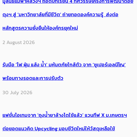
มูลนิธิแม่ฟ้าหลวงฯ ถอดบทเรียน 4 ทศวรรษโครงการพัฒนาดอย
ตุงฯ สู่ ‘มหาวิทยาลัยที่มีชีวิต’ ถ่ายทอดองค์ความรู้ ส่งต่อ
หลักสูตรความยั่งยืนให้องค์กรยุคใหม่
2 August 2026
รับมือ ‘ไฟ ฝุ่น แล้ง น้ำ’ มหันตภัยใกล้ตัว จาก ‘ซูเปอร์เอลนีโญ’
พร้อมทางรอดและการปรับตัว
30 July 2026
แฟชั่นไอเทมจาก ‘ถุงน้ำยาล้างไตใช้แล้ว’ แวนทีฟ X ม.เกษตรฯ
ต่อยอดแนวคิด Upcycling มอบชีวิตใหม่ให้วัสดุเหลือใช้