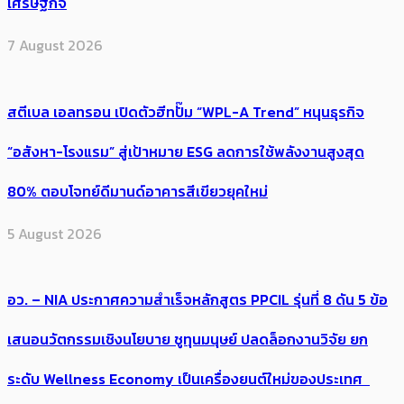
เศรษฐกิจ
7 August 2026
สตีเบล เอลทรอน เปิดตัวฮีทปั๊ม “WPL-A Trend” หนุนธุรกิจ
“อสังหา-โรงแรม” สู่เป้าหมาย ESG ลดการใช้พลังงานสูงสุด
80% ตอบโจทย์ดีมานด์อาคารสีเขียวยุคใหม่
5 August 2026
อว. – NIA ประกาศความสำเร็จหลักสูตร PPCIL รุ่นที่ 8 ดัน 5 ข้อ
เสนอนวัตกรรมเชิงนโยบาย ชูทุนมนุษย์ ปลดล็อกงานวิจัย ยก
ระดับ Wellness Economy เป็นเครื่องยนต์ใหม่ของประเทศ