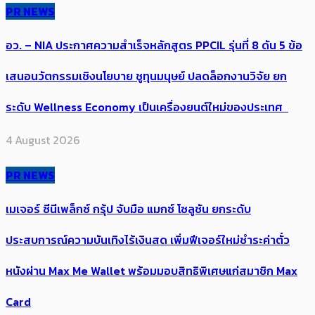
PR NEWS
อว. – NIA ประกาศความสำเร็จหลักสูตร PPCIL รุ่นที่ 8 ดัน 5 ข้อ
เสนอนวัตกรรมเชิงนโยบาย ชูทุนมนุษย์ ปลดล็อกงานวิจัย ยก
ระดับ Wellness Economy เป็นเครื่องยนต์ใหม่ของประเทศ
4 August 2026
PR NEWS
เมเจอร์ ซีนีเพล็กซ์ กรุ้ป จับมือ แมกซ์ โซลูชัน ยกระดับ
ประสบการณ์ความบันเทิงไร้เงินสด เพิ่มฟีเจอร์ใหม่ชำระค่าตั๋ว
หนังผ่าน Max Me Wallet พร้อมมอบสิทธิพิเศษแก่สมาชิก Max
Card