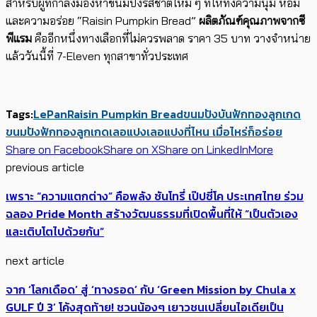
สำหรับผู้ที่กำลังมองหาขนมปังรสชาติใหม่ ๆ ที่ให้ทั้งความนุ่ม หอม
และความอร่อย “Raisin Pumpkin Bread”
ผลิตภัณฑ์คุณภาพจากซี
พีแรม
คืออีกหนึ่งทางเลือกที่ไม่ควรพลาด ราคา 35 บาท วางจำหน่าย
แล้ววันนี้ที่ 7-Eleven ทุกสาขาทั่วประเทศ
Tags:
LePan
Raisin Pumpkin Bread
ขนมปังบันฟักทองลูกเกด
ขนมปังฟักทองลูกเกด
เลอแปง
เลอแปงที่ไหน เมื่อไหร่ก็อร่อย
Share on Facebook
Share on X
Share on LinkedIn
More
previous article
เพราะ “ความแตกต่าง” คือพลัง ซันโทรี่ เป๊ปซี่โค ประเทศไทย ร่วม
ฉลอง Pride Month สร้างวัฒนธรรมที่เปิดพื้นที่ให้ “เป็นตัวเอง
และเติบโตไปด้วยกัน”
next article
จาก ‘โลกเดือด’ สู่ ‘ทางรอด’ กับ ‘Green Mission by Chula x
GULF ปี 3’ โค้งสุดท้าย! ชวนน้องๆ เยาวชนเปลี่ยนไอเดียเป็น