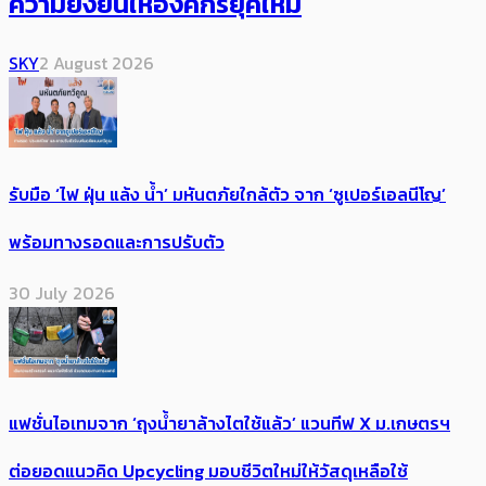
ความยั่งยืนให้องค์กรยุคใหม่
SKY
2 August 2026
รับมือ ‘ไฟ ฝุ่น แล้ง น้ำ’ มหันตภัยใกล้ตัว จาก ‘ซูเปอร์เอลนีโญ’
พร้อมทางรอดและการปรับตัว
30 July 2026
แฟชั่นไอเทมจาก ‘ถุงน้ำยาล้างไตใช้แล้ว’ แวนทีฟ X ม.เกษตรฯ
ต่อยอดแนวคิด Upcycling มอบชีวิตใหม่ให้วัสดุเหลือใช้