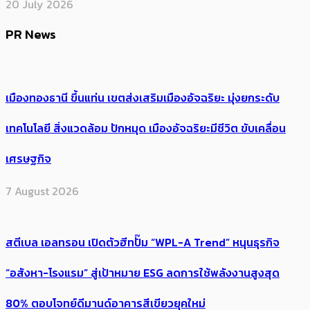
20 July 2026
PR News
เมืองทองธานี ขึ้นแท่น เขตส่งเสริมเมืองอัจฉริยะ มุ่งยกระดับ
เทคโนโลยี สิ่งแวดล้อม ปักหมุด เมืองอัจฉริยะมีชีวิต ขับเคลื่อน
เศรษฐกิจ
7 August 2026
สตีเบล เอลทรอน เปิดตัวฮีทปั๊ม “WPL-A Trend” หนุนธุรกิจ
“อสังหา-โรงแรม” สู่เป้าหมาย ESG ลดการใช้พลังงานสูงสุด
80% ตอบโจทย์ดีมานด์อาคารสีเขียวยุคใหม่