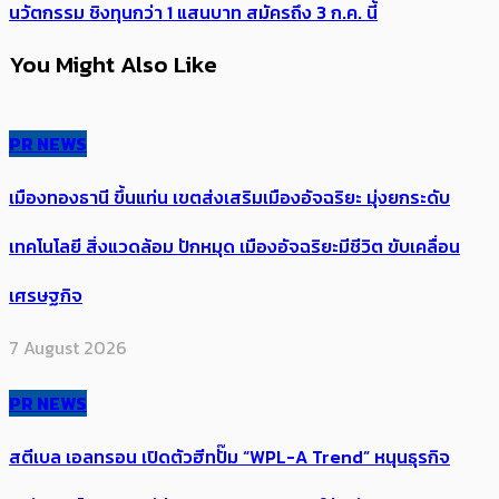
นวัตกรรม ชิงทุนกว่า 1 แสนบาท สมัครถึง 3 ก.ค. นี้
You Might Also Like
PR NEWS
เมืองทองธานี ขึ้นแท่น เขตส่งเสริมเมืองอัจฉริยะ มุ่งยกระดับ
เทคโนโลยี สิ่งแวดล้อม ปักหมุด เมืองอัจฉริยะมีชีวิต ขับเคลื่อน
เศรษฐกิจ
7 August 2026
PR NEWS
สตีเบล เอลทรอน เปิดตัวฮีทปั๊ม “WPL-A Trend” หนุนธุรกิจ