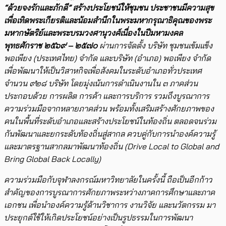
“ด้วยจงรักและภักดี” สร้างประโยชน์ให้ชุมชน ประชาชนมีความสุข
เพื่อเทิดพระเกียรติและน้อมสำนึกในพระมหากรุณาธิคุณของพระ
มหากษัตริย์และพระบรมวงศานุวงศ์เนื่องในปีมหามงคล
พุทธศักราช ๒๕๖๙ – ๒๕๗๐
ผ่านการจัดตั้ง บริษัท ชุมชนเข้มแข็ง
พอเพียง (ประเทศไทย) จำกัด และบริษัท (อำเภอ) พอเพียง จำกัด
เพื่อพัฒนาให้เป็นวิสาหกิจเพื่อสังคมในระดับอำเภอทั่วประเทศ
จำนวน ๙๒๘ บริษัท โดย
มุ่งเน้นการดำเนินงานใน ๓ ภาคส่วน
ประกอบด้วย การผลิต การค้า และการบริการ รวมถึงบูรณาการ
ความร่วมมือจากหลายภาคส่วน พร้อมทั้งเสริมสร้างศักยภาพของ
คนในพื้นที่ระดับอำเภอ
และสร้างประโยชน์ในท้องถิ่น ตลอดจนร่วม
กันพัฒนาและยกระดับท้องถิ่นสู่สากล ควบคู่กับการนำองค์ความรู้
และมาตรฐานสากลมาพัฒนาท้องถิ่น (
Drive Local to Global and
Bring Global Back Locally)
ความร่วมมือกับจุฬาลงกรณ์มหาวิทยาลัยในครั้งนี้ ถือเป็นอีกก้าว
สำคัญของการบูรณาการศักยภาพระหว่างภาคการศึกษาและภาค
เอกชน เพื่อนำองค์ความรู้ด้านวิชาการ งานวิจัย และนวัตกรรม มา
ประยุกต์ใช้ให้เกิดประโยชน์อย่างเป็นรูปธรรมในการพัฒนา