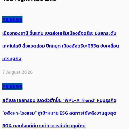
PR NEWS
เมืองทองธานี ขึ้นแท่น เขตส่งเสริมเมืองอัจฉริยะ มุ่งยกระดับ
เทคโนโลยี สิ่งแวดล้อม ปักหมุด เมืองอัจฉริยะมีชีวิต ขับเคลื่อน
เศรษฐกิจ
7 August 2026
PR NEWS
สตีเบล เอลทรอน เปิดตัวฮีทปั๊ม “WPL-A Trend” หนุนธุรกิจ
“อสังหา-โรงแรม” สู่เป้าหมาย ESG ลดการใช้พลังงานสูงสุด
80% ตอบโจทย์ดีมานด์อาคารสีเขียวยุคใหม่