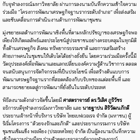
กับจุฬาลงกรณ์มหาวิทยาลัย ผ่านการลงนามบันทึกความเข้าใจความ
ร่วมมือ “โครงการพัฒนาเศรษฐกิจฐานรากระดับอำเภอ” เพื่อส่งเสริม
และขับเคลื่อนการดำเนินงานด้านการพัฒนาชุมชน
มุ่งขยายผลด้านการพัฒนาเชิงพื้นที่ตามหลักปรัชญาของเศรษฐกิจพอ
เพียงให้เกิดผลลัพธ์และประโยชน์สู่ประชาชนอย่างครอบคลุมในทุกมิติ
ทั้งด้านเศรษฐกิจ สังคม ทรัพยากรธรรมชาติ และการเสริมสร้าง
ศักยภาพคนในชุมชนให้เติบโตได้อย่างยั่งยืน โดยความร่วมมือครั้งนี้มี
วัตถุประสงค์เพื่อพัฒนาและแลกเปลี่ยนองค์ความรู้ด้านวิชาการ ตลอด
จนสนับสนุนการจัดกิจกรรมที่เป็นประโยชน์ เพื่อสร้างต้นแบบการ
พัฒนาเศรษฐกิจฐานรากที่สอดคล้องกับบริบทของแต่ละพื้นที่ และ
สามารถขยายผลสู่การพัฒนาที่ยั่งยืนในระดับประเทศ
พิธีลงนามดังกล่าวจัดขึ้นโดยมี
ศาสตราจารย์ ดร.วิเลิศ ภูริวัชร
อธิการบดีจุฬาลงกรณ์มหาวิทยาลัย และ
นายฐาปน สิริวัฒนภักดี
ประธานเจ้าหน้าที่บริหาร บริษัท ไทยเบฟเวอเรจ จำกัด (มหาชน) ผู้
ริเริ่มโครงการ “ด้วยจงรักและภักดี” และประธานกรรมการ บริษัท
ชุมชนเข้มแข็ง พอเพียง (ประเทศไทย) จำกัด เป็นผู้ลงนามบันทึกความ
เข้าใจความร่วมมือฯ ร่วมด้วยคณะอาจารย์จากจุฬาลงกรณ์