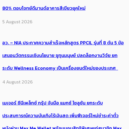
80% ตอบโจทย์ดีมานด์อาคารสีเขียวยุคใหม่
5 August 2026
อว. – NIA ประกาศความสำเร็จหลักสูตร PPCIL รุ่นที่ 8 ดัน 5 ข้อ
เสนอนวัตกรรมเชิงนโยบาย ชูทุนมนุษย์ ปลดล็อกงานวิจัย ยก
ระดับ Wellness Economy เป็นเครื่องยนต์ใหม่ของประเทศ
4 August 2026
เมเจอร์ ซีนีเพล็กซ์ กรุ้ป จับมือ แมกซ์ โซลูชัน ยกระดับ
ประสบการณ์ความบันเทิงไร้เงินสด เพิ่มฟีเจอร์ใหม่ชำระค่าตั๋ว
หนังผ่าน Max Me Wallet พร้อมมอบสิทธิพิเศษแก่สมาชิก Max