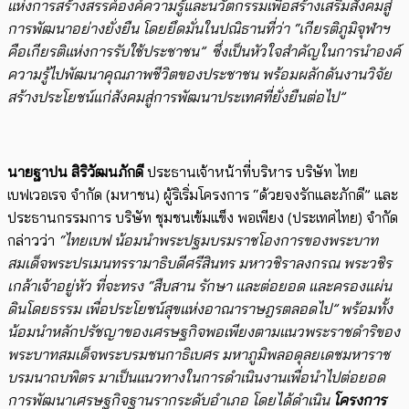
แห่งการสร้างสรรค์องค์ความรู้และนวัตกรรมเพื่อสร้างเสริมสังคมสู่
การพัฒนาอย่างยั่งยืน โดยยึดมั่นในปณิธานที่ว่า “เกียรติภูมิจุฬาฯ
คือเกียรติแห่งการรับใช้ประชาชน” ซึ่งเป็นหัวใจสำคัญในการนำองค์
ความรู้ไปพัฒนาคุณภาพชีวิตของประชาชน พร้อมผลักดันงานวิจัย
สร้างประโยชน์แก่สังคมสู่การพัฒนาประเทศที่ยั่งยืนต่อไป”
นายฐาปน สิริวัฒนภักดี
ประธานเจ้าหน้าที่บริหาร บริษัท ไทย
เบฟเวอเรจ จำกัด (มหาชน) ผู้ริเริ่มโครงการ “ด้วยจงรักและภักดี” และ
ประธานกรรมการ บริษัท ชุมชนเข้มแข็ง พอเพียง (ประเทศไทย) จำกัด
กล่าวว่า
“ไทยเบฟ น้อมนำพระปฐมบรมราชโองการของพระบาท
สมเด็จพระปรเมนทรรามาธิบดีศรีสินทร
มหาวชิราลงกรณ พระวชิร
เกล้าเจ้าอยู่หัว ที่จะทรง “สืบสาน รักษา และต่อยอด และครองแผ่น
ดินโดยธรรม เพื่อประโยชน์สุขแห่งอาณาราษฎรตลอดไป” พร้อมทั้ง
น้อมนำหลักปรัชญาของเศรษฐกิจพอเพียง
ตามแนวพระราชดำริของ
พระบาทสมเด็จพระบรมชนกาธิเบศร มหาภูมิพลอดุลยเดชมหาราช
บรมนาถบพิตร มาเป็นแนวทางในการดำเนินงานเพื่อนำไปต่อยอด
การพัฒนาเศรษฐกิจฐานรากระดับอำเภอ โดยได้ดำเนิน
โครงการ