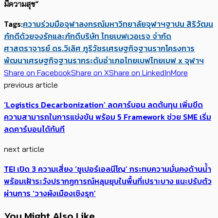
มีความสุข”
Tags:
ความร่วมมือ
จุฬาลงกรณ์มหาวิทยาลัย
จุฬาฯ
ฐาปน สิริวัฒน
ภักดี
ด้วยจงรักและภักดี
บริษัท ไทยเบฟเวอเรจ จำกัด
ศาสตราจารย์ ดร.วิเลิศ ภูริวัชร
เศรษฐกิจฐานราก
โครงการ
พัฒนาเศรษฐกิจฐานรากระดับอำเภอ
ไทยเบฟ
ไทยเบฟ x จุฬาฯ
Share on Facebook
Share on X
Share on LinkedIn
More
previous article
‘Logistics Decarbonization’ ลดคาร์บอน ลดต้นทุน เพิ่มขีด
ความสามารถในการแข่งขัน พร้อม 5 Framework ช่วย SME เริ่ม
ลดคาร์บอนได้ทันที
next article
TEI เปิด 3 ความเสี่ยง​ ‘ซูเปอร์เอลนีโญ’ กระทบความมั่นคงด้านน้ำ
พร้อมเฝ้าระวังปรากฏการณ์หลุมยุบในพื้นที่เปราะบาง แนะปรับตัว
ผ่านการ ‘วางผังเมืองเชิงรุก’
You Might Also Like