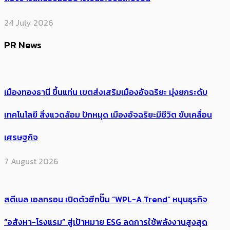
24 July 2026
PR News
เมืองทองธานี ขึ้นแท่น เขตส่งเสริมเมืองอัจฉริยะ มุ่งยกระดับ
เทคโนโลยี สิ่งแวดล้อม ปักหมุด เมืองอัจฉริยะมีชีวิต ขับเคลื่อน
เศรษฐกิจ
7 August 2026
สตีเบล เอลทรอน เปิดตัวฮีทปั๊ม “WPL-A Trend” หนุนธุรกิจ
“อสังหา-โรงแรม” สู่เป้าหมาย ESG ลดการใช้พลังงานสูงสุด