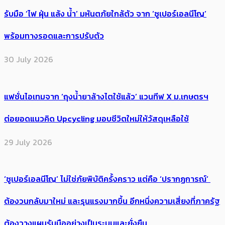
รับมือ ‘ไฟ ฝุ่น แล้ง น้ำ’ มหันตภัยใกล้ตัว จาก ‘ซูเปอร์เอลนีโญ’
พร้อมทางรอดและการปรับตัว
30 July 2026
แฟชั่นไอเทมจาก ‘ถุงน้ำยาล้างไตใช้แล้ว’ แวนทีฟ X ม.เกษตรฯ
ต่อยอดแนวคิด Upcycling มอบชีวิตใหม่ให้วัสดุเหลือใช้
29 July 2026
‘ซูเปอร์เอลนีโญ’ ไม่ใช่ภัยพิบัติครั้งคราว แต่คือ ‘ปรากฏการณ์’ ​
ต้อง​วนกลับมาใหม่ และรุนแรงมากขึ้น อีกหนึ่งความเสี่ยงที่ภาครัฐ
ต้องวางแผนรับมืออย่างเป็นระบบและยั่งยืน