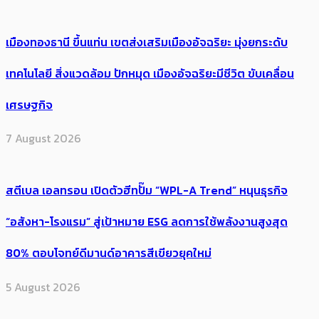
เมืองทองธานี ขึ้นแท่น เขตส่งเสริมเมืองอัจฉริยะ มุ่งยกระดับ
เทคโนโลยี สิ่งแวดล้อม ปักหมุด เมืองอัจฉริยะมีชีวิต ขับเคลื่อน
เศรษฐกิจ
7 August 2026
สตีเบล เอลทรอน เปิดตัวฮีทปั๊ม “WPL-A Trend” หนุนธุรกิจ
“อสังหา-โรงแรม” สู่เป้าหมาย ESG ลดการใช้พลังงานสูงสุด
80% ตอบโจทย์ดีมานด์อาคารสีเขียวยุคใหม่
5 August 2026