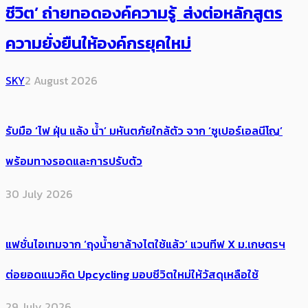
ชีวิต’ ถ่ายทอดองค์ความรู้ ส่งต่อหลักสูตร
ความยั่งยืนให้องค์กรยุคใหม่
SKY
2 August 2026
รับมือ ‘ไฟ ฝุ่น แล้ง น้ำ’ มหันตภัยใกล้ตัว จาก ‘ซูเปอร์เอลนีโญ’
พร้อมทางรอดและการปรับตัว
30 July 2026
แฟชั่นไอเทมจาก ‘ถุงน้ำยาล้างไตใช้แล้ว’ แวนทีฟ X ม.เกษตรฯ
ต่อยอดแนวคิด Upcycling มอบชีวิตใหม่ให้วัสดุเหลือใช้
29 July 2026