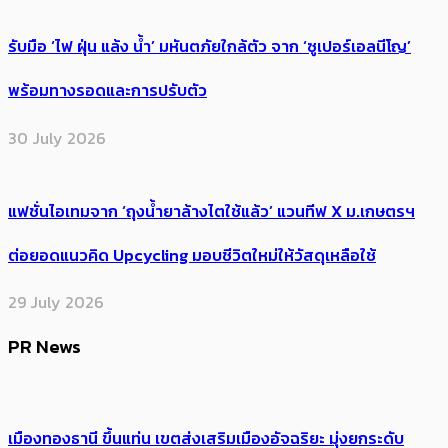
รับมือ ‘ไฟ ฝุ่น แล้ง น้ำ’ มหันตภัยใกล้ตัว จาก ‘ซูเปอร์เอลนีโญ’
พร้อมทางรอดและการปรับตัว
30 July 2026
แฟชั่นไอเทมจาก ‘ถุงน้ำยาล้างไตใช้แล้ว’ แวนทีฟ X ม.เกษตรฯ
ต่อยอดแนวคิด Upcycling มอบชีวิตใหม่ให้วัสดุเหลือใช้
29 July 2026
PR News
เมืองทองธานี ขึ้นแท่น เขตส่งเสริมเมืองอัจฉริยะ มุ่งยกระดับ