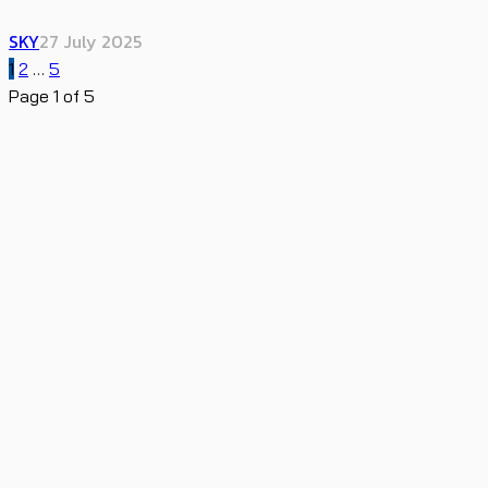
SKY
27 July 2025
1
2
…
5
Page 1 of 5