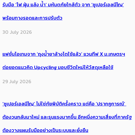
รับมือ ‘ไฟ ฝุ่น แล้ง น้ำ’ มหันตภัยใกล้ตัว จาก ‘ซูเปอร์เอลนีโญ’
พร้อมทางรอดและการปรับตัว
30 July 2026
แฟชั่นไอเทมจาก ‘ถุงน้ำยาล้างไตใช้แล้ว’ แวนทีฟ X ม.เกษตรฯ
ต่อยอดแนวคิด Upcycling มอบชีวิตใหม่ให้วัสดุเหลือใช้
29 July 2026
‘ซูเปอร์เอลนีโญ’ ไม่ใช่ภัยพิบัติครั้งคราว แต่คือ ‘ปรากฏการณ์’ ​
ต้อง​วนกลับมาใหม่ และรุนแรงมากขึ้น อีกหนึ่งความเสี่ยงที่ภาครัฐ
ต้องวางแผนรับมืออย่างเป็นระบบและยั่งยืน