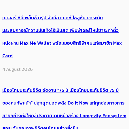
เมเจอร์ ซีนีเพล็กซ์ กรุ้ป จับมือ แมกซ์ โซลูชัน ยกระดับ
ประสบการณ์ความบันเทิงไร้เงินสด เพิ่มฟีเจอร์ใหม่ชำระค่าตั๋ว
หนังผ่าน Max Me Wallet พร้อมมอบสิทธิพิเศษแก่สมาชิก Max
Card
4 August 2026
เมืองไทยประกันชีวิต จัดงาน “75 ปี เมืองไทยประกันชีวิต 75 ปี
ของคนทัพหน้า” ปลุกสุดยอดพลัง Do It Now แก่ทุกช่องทางการ
ขายอย่างยิ่งใหญ่ ประกาศเดินหน้าสร้าง Longevity Ecosystem
ยกระดับคุณภาพชีวิตคนไทยอย่างยั่งยืน