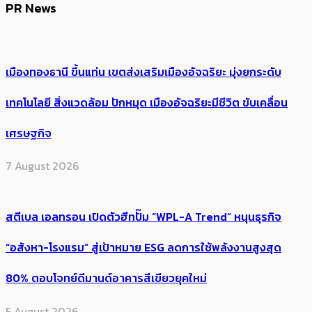
PR News
เมืองทองธานี ขึ้นแท่น เขตส่งเสริมเมืองอัจฉริยะ มุ่งยกระดับ
เทคโนโลยี สิ่งแวดล้อม ปักหมุด เมืองอัจฉริยะมีชีวิต ขับเคลื่อน
เศรษฐกิจ
7 August 2026
สตีเบล เอลทรอน เปิดตัวฮีทปั๊ม “WPL-A Trend” หนุนธุรกิจ
“อสังหา-โรงแรม” สู่เป้าหมาย ESG ลดการใช้พลังงานสูงสุด
80% ตอบโจทย์ดีมานด์อาคารสีเขียวยุคใหม่
5 August 2026