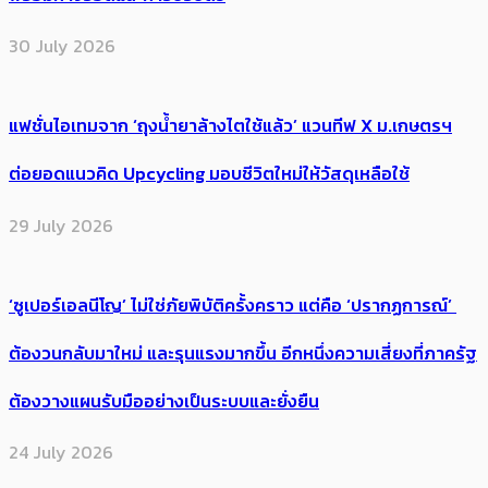
30 July 2026
แฟชั่นไอเทมจาก ‘ถุงน้ำยาล้างไตใช้แล้ว’ แวนทีฟ X ม.เกษตรฯ
ต่อยอดแนวคิด Upcycling มอบชีวิตใหม่ให้วัสดุเหลือใช้
29 July 2026
‘ซูเปอร์เอลนีโญ’ ไม่ใช่ภัยพิบัติครั้งคราว แต่คือ ‘ปรากฏการณ์’ ​
ต้อง​วนกลับมาใหม่ และรุนแรงมากขึ้น อีกหนึ่งความเสี่ยงที่ภาครัฐ
ต้องวางแผนรับมืออย่างเป็นระบบและยั่งยืน
24 July 2026