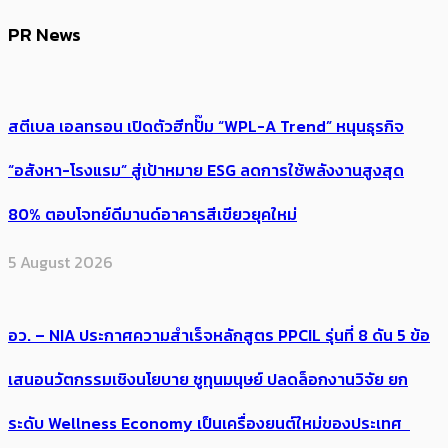
PR News
สตีเบล เอลทรอน เปิดตัวฮีทปั๊ม “WPL-A Trend” หนุนธุรกิจ
“อสังหา-โรงแรม” สู่เป้าหมาย ESG ลดการใช้พลังงานสูงสุด
80% ตอบโจทย์ดีมานด์อาคารสีเขียวยุคใหม่
5 August 2026
อว. – NIA ประกาศความสำเร็จหลักสูตร PPCIL รุ่นที่ 8 ดัน 5 ข้อ
เสนอนวัตกรรมเชิงนโยบาย ชูทุนมนุษย์ ปลดล็อกงานวิจัย ยก
ระดับ Wellness Economy เป็นเครื่องยนต์ใหม่ของประเทศ