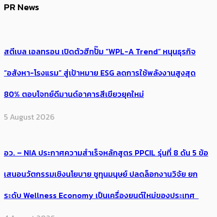
PR News
สตีเบล เอลทรอน เปิดตัวฮีทปั๊ม “WPL-A Trend” หนุนธุรกิจ
“อสังหา-โรงแรม” สู่เป้าหมาย ESG ลดการใช้พลังงานสูงสุด
80% ตอบโจทย์ดีมานด์อาคารสีเขียวยุคใหม่
5 August 2026
อว. – NIA ประกาศความสำเร็จหลักสูตร PPCIL รุ่นที่ 8 ดัน 5 ข้อ
เสนอนวัตกรรมเชิงนโยบาย ชูทุนมนุษย์ ปลดล็อกงานวิจัย ยก
ระดับ Wellness Economy เป็นเครื่องยนต์ใหม่ของประเทศ