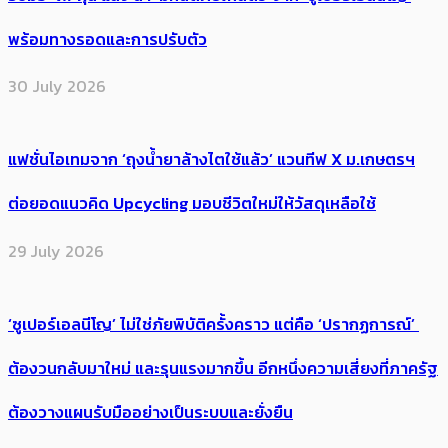
พร้อมทางรอดและการปรับตัว
30 July 2026
แฟชั่นไอเทมจาก ‘ถุงน้ำยาล้างไตใช้แล้ว’ แวนทีฟ X ม.เกษตรฯ
ต่อยอดแนวคิด Upcycling มอบชีวิตใหม่ให้วัสดุเหลือใช้
29 July 2026
‘ซูเปอร์เอลนีโญ’ ไม่ใช่ภัยพิบัติครั้งคราว แต่คือ ‘ปรากฏการณ์’ ​
ต้อง​วนกลับมาใหม่ และรุนแรงมากขึ้น อีกหนึ่งความเสี่ยงที่ภาครัฐ
ต้องวางแผนรับมืออย่างเป็นระบบและยั่งยืน