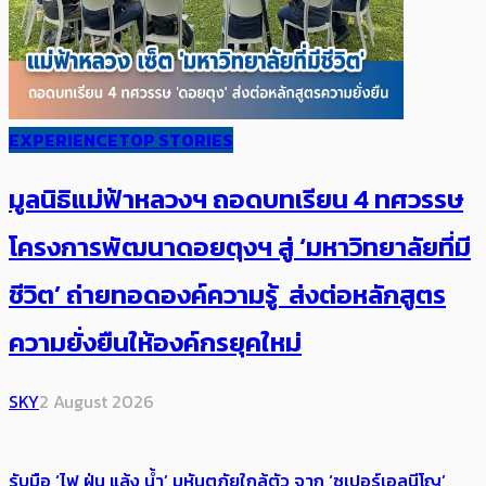
EXPERIENCE
TOP STORIES
มูลนิธิแม่ฟ้าหลวงฯ ถอดบทเรียน 4 ทศวรรษ
โครงการพัฒนาดอยตุงฯ สู่ ‘มหาวิทยาลัยที่มี
ชีวิต’ ถ่ายทอดองค์ความรู้ ส่งต่อหลักสูตร
ความยั่งยืนให้องค์กรยุคใหม่
SKY
2 August 2026
รับมือ ‘ไฟ ฝุ่น แล้ง น้ำ’ มหันตภัยใกล้ตัว จาก ‘ซูเปอร์เอลนีโญ’