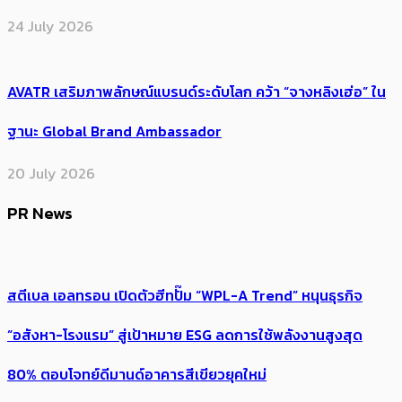
24 July 2026
AVATR เสริมภาพลักษณ์แบรนด์ระดับโลก คว้า “จางหลิงเฮ่อ” ใน
ฐานะ Global Brand Ambassador
20 July 2026
PR News
สตีเบล เอลทรอน เปิดตัวฮีทปั๊ม “WPL-A Trend” หนุนธุรกิจ
“อสังหา-โรงแรม” สู่เป้าหมาย ESG ลดการใช้พลังงานสูงสุด
80% ตอบโจทย์ดีมานด์อาคารสีเขียวยุคใหม่