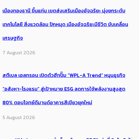
เมืองทองธานี ขึ้นแท่น เขตส่งเสริมเมืองอัจฉริยะ มุ่งยกระดับ
เทคโนโลยี สิ่งแวดล้อม ปักหมุด เมืองอัจฉริยะมีชีวิต ขับเคลื่อน
เศรษฐกิจ
7 August 2026
สตีเบล เอลทรอน เปิดตัวฮีทปั๊ม “WPL-A Trend” หนุนธุรกิจ
“อสังหา-โรงแรม” สู่เป้าหมาย ESG ลดการใช้พลังงานสูงสุด
80% ตอบโจทย์ดีมานด์อาคารสีเขียวยุคใหม่
5 August 2026