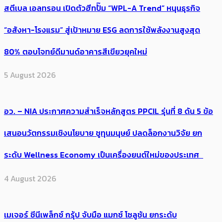
สตีเบล เอลทรอน เปิดตัวฮีทปั๊ม “WPL-A Trend” หนุนธุรกิจ
“อสังหา-โรงแรม” สู่เป้าหมาย ESG ลดการใช้พลังงานสูงสุด
80% ตอบโจทย์ดีมานด์อาคารสีเขียวยุคใหม่
5 August 2026
อว. – NIA ประกาศความสำเร็จหลักสูตร PPCIL รุ่นที่ 8 ดัน 5 ข้อ
เสนอนวัตกรรมเชิงนโยบาย ชูทุนมนุษย์ ปลดล็อกงานวิจัย ยก
ระดับ Wellness Economy เป็นเครื่องยนต์ใหม่ของประเทศ
4 August 2026
เมเจอร์ ซีนีเพล็กซ์ กรุ้ป จับมือ แมกซ์ โซลูชัน ยกระดับ