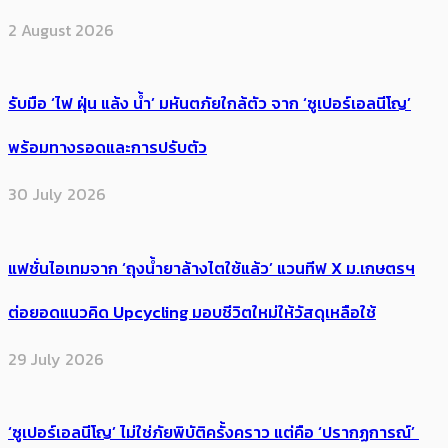
2 August 2026
รับมือ ‘ไฟ ฝุ่น แล้ง น้ำ’ มหันตภัยใกล้ตัว จาก ‘ซูเปอร์เอลนีโญ’
พร้อมทางรอดและการปรับตัว
30 July 2026
แฟชั่นไอเทมจาก ‘ถุงน้ำยาล้างไตใช้แล้ว’ แวนทีฟ X ม.เกษตรฯ
ต่อยอดแนวคิด Upcycling มอบชีวิตใหม่ให้วัสดุเหลือใช้
29 July 2026
‘ซูเปอร์เอลนีโญ’ ไม่ใช่ภัยพิบัติครั้งคราว แต่คือ ‘ปรากฏการณ์’ ​