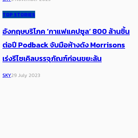
TOP STORIES
อังกฤษ​บริโภค ‘กาแฟแคปซูล’ 800 ล้านชิ้น
ต่อปี Podback จับมือห้างดัง Morrisons
เร่ง​รีไซเคิล​บรรจุภัณฑ์ก่อนขยะล้น
SKY
29 July 2023