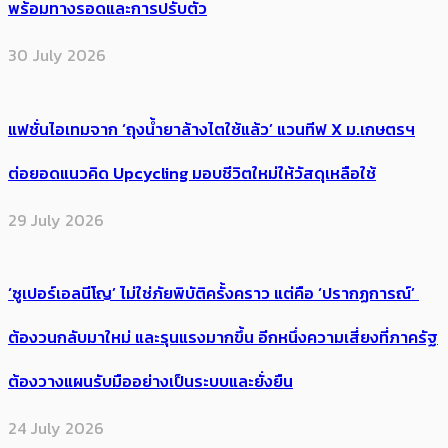
พร้อมทางรอดและการปรับตัว
30 July 2026
แฟชั่นไอเทมจาก ‘ถุงน้ำยาล้างไตใช้แล้ว’ แวนทีฟ X ม.เกษตรฯ
ต่อยอดแนวคิด Upcycling มอบชีวิตใหม่ให้วัสดุเหลือใช้
29 July 2026
‘ซูเปอร์เอลนีโญ’ ไม่ใช่ภัยพิบัติครั้งคราว แต่คือ ‘ปรากฏการณ์’ ​
ต้อง​วนกลับมาใหม่ และรุนแรงมากขึ้น อีกหนึ่งความเสี่ยงที่ภาครัฐ
ต้องวางแผนรับมืออย่างเป็นระบบและยั่งยืน
24 July 2026