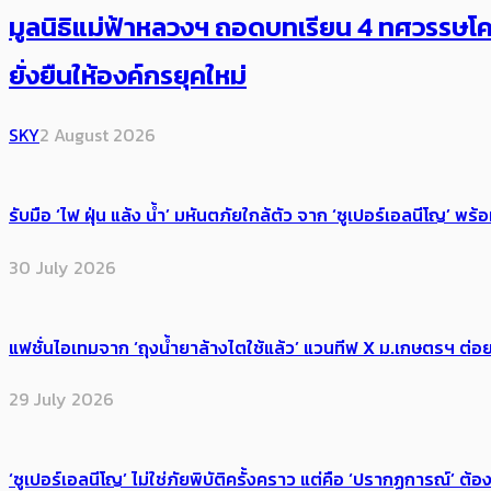
มูลนิธิแม่ฟ้าหลวงฯ ถอดบทเรียน 4 ทศวรรษโคร
ยั่งยืนให้องค์กรยุคใหม่
SKY
2 August 2026
รับมือ ‘ไฟ ฝุ่น แล้ง น้ำ’ มหันตภัยใกล้ตัว จาก ‘ซูเปอร์เอลนีโญ’ 
30 July 2026
แฟชั่นไอเทมจาก ‘ถุงน้ำยาล้างไตใช้แล้ว’ แวนทีฟ X ม.เกษตรฯ ต่อย
29 July 2026
‘ซูเปอร์เอลนีโญ’ ไม่ใช่ภัยพิบัติครั้งคราว แต่คือ ‘ปรากฏการณ์’ ​ต