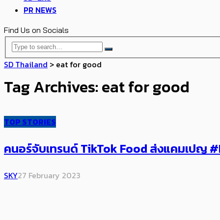
PR NEWS
Find Us on Socials
SD Thailand
>
eat for good
Tag Archives: eat for good
TOP STORIES
คนอร์จับเทรนด์ TikTok Food ส่งแคมเปญ #K
SKY
27 February 2023