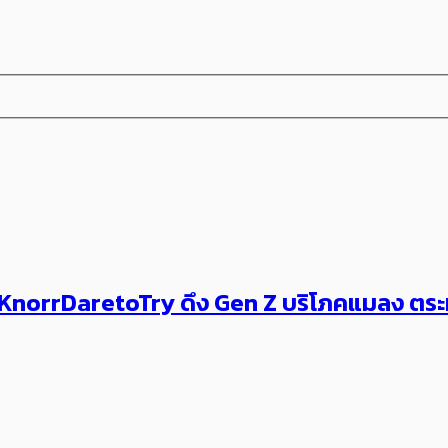
norrDaretoTry ดึง Gen Z บริโภคแมลง ตระหนั