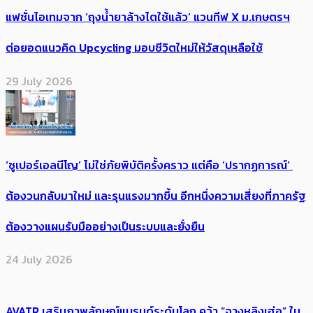
แฟชั่นไอเทมจาก ‘ถุงน้ำยาล้างไตใช้แล้ว’ แวนทีฟ X ม.เกษตรฯ
ต่อยอดแนวคิด Upcycling มอบชีวิตใหม่ให้วัสดุเหลือใช้
29 July 2026
‘ซูเปอร์เอลนีโญ’ ไม่ใช่ภัยพิบัติครั้งคราว แต่คือ ‘ปรากฏการณ์’ ​
ต้อง​วนกลับมาใหม่ และรุนแรงมากขึ้น อีกหนึ่งความเสี่ยงที่ภาครัฐ
ต้องวางแผนรับมืออย่างเป็นระบบและยั่งยืน
24 July 2026
AVATR เสริมภาพลักษณ์แบรนด์ระดับโลก คว้า “จางหลิงเฮ่อ” ใน