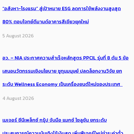
“อสังหา-โรงแรม” สู่เป้าหมาย ESG ลดการใช้พลังงานสูงสุด
80% ตอบโจทย์ดีมานด์อาคารสีเขียวยุคใหม่
5 August 2026
อว. – NIA ประกาศความสำเร็จหลักสูตร PPCIL รุ่นที่ 8 ดัน 5 ข้อ
เสนอนวัตกรรมเชิงนโยบาย ชูทุนมนุษย์ ปลดล็อกงานวิจัย ยก
ระดับ Wellness Economy เป็นเครื่องยนต์ใหม่ของประเทศ
4 August 2026
เมเจอร์ ซีนีเพล็กซ์ กรุ้ป จับมือ แมกซ์ โซลูชัน ยกระดับ
ประสบการณ์ความบันเทิงไร้เงินสด เพิ่มฟีเจอร์ใหม่ชำระค่าตั๋ว