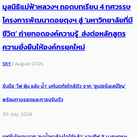
มูลนิธิแม่ฟ้าหลวงฯ ถอดบทเรียน 4 ทศวรรษ
โครงการพัฒนาดอยตุงฯ สู่ ‘มหาวิทยาลัยที่มี
ชีวิต’ ถ่ายทอดองค์ความรู้ ส่งต่อหลักสูตร
ความยั่งยืนให้องค์กรยุคใหม่
SKY
2 August 2026
รับมือ ‘ไฟ ฝุ่น แล้ง น้ำ’ มหันตภัยใกล้ตัว จาก ‘ซูเปอร์เอลนีโญ’
พร้อมทางรอดและการปรับตัว
30 July 2026
แฟชั่นไอเทมจาก ‘ถุงน้ำยาล้างไตใช้แล้ว’ แวนทีฟ X ม.เกษตรฯ