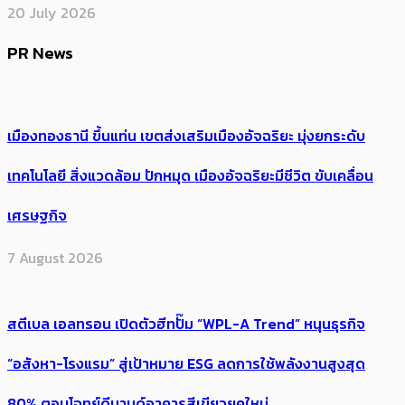
20 July 2026
PR News
เมืองทองธานี ขึ้นแท่น เขตส่งเสริมเมืองอัจฉริยะ มุ่งยกระดับ
เทคโนโลยี สิ่งแวดล้อม ปักหมุด เมืองอัจฉริยะมีชีวิต ขับเคลื่อน
เศรษฐกิจ
7 August 2026
สตีเบล เอลทรอน เปิดตัวฮีทปั๊ม “WPL-A Trend” หนุนธุรกิจ
“อสังหา-โรงแรม” สู่เป้าหมาย ESG ลดการใช้พลังงานสูงสุด
80% ตอบโจทย์ดีมานด์อาคารสีเขียวยุคใหม่